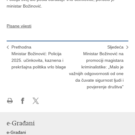
ministar Božinović.
Pisane vijesti
Prethodna
Sljedeća
Ministar Božinović: Policija
Ministar Božinović na
2025. učinkovita, kaznena i
promociji magistara
prekršajna politika vrlo blage
kriminalistike: „Malo je
važnijih odgovornosti od one
da čuvate sigurnost ljudi i
povjerenje društva"
Ispiši
Podijeli
Podijeli
stranicu
na
na
Facebooku
X-
e-Građani
u
e-Građani