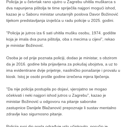
Policija je u četvrtak rano ujutro u Zagrebu uhitila muškarca s
dva napunjena pištolja te time spriječila najgori mogući ishod,
kazao je u Saboru ministar unutarnjih poslova Davor Božinović
tijekom predstavljanja izvješća u radu policije u 2025. godini.
"Policija je jutros iza 6 sati uhitila mušku osobu, 1974. godište
koja je imala dva puna pištolja, oba s mecima u cijevi", rekao
je ministar Božinović.
Osoba je od prije poznata policiji, dodao je ministar, s obzirom
da je 2016. godine bila prijavljena za pokušaj ubojstva, a uz to
ima evidentirane dvije prijetnje, nasilničko ponašanje i provalu u
kiosk. Istoj je osobi prošle godine izrečena mjera liječenja.
"Da nije policija postupila po dojavi, vjerojatno se mogao
očekivati i neki najgori ishod jutros u Zagrebu", kazao je
ministar Božinović u odgovoru na pitanje saborske
zastupnice Danijele Blažanović prepoznaje li sustav mentalno
zdravlje kao sigurnosno pitanje.
Policija svoj dio posla odrađuje vrlo učinkovito, poručio je