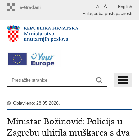
Preskoči
A
English
A
na
Prilagodba pristupačnosti
glavni
sadržaj
Objavljeno: 28.05.2026.
Ministar Božinović: Policija u
Zagrebu uhitila muškarca s dva