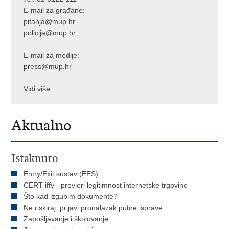
E-mail za građane:
pitanja@mup.hr
policija@mup.hr
E-mail za medije:
press@mup.hr
Vidi više..
Aktualno
Istaknuto
Entry/Exit sustav (EES)
CERT iffy - provjeri legitimnost internetske trgovine
Što kad izgubim dokumente?
Ne riskiraj: prijavi pronalazak putne isprave
Zapošljavanje i školovanje