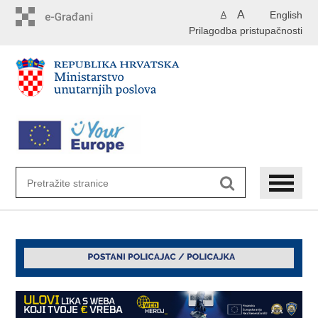
Preskoči
A
English
A
na
Prilagodba pristupačnosti
glavni
sadržaj