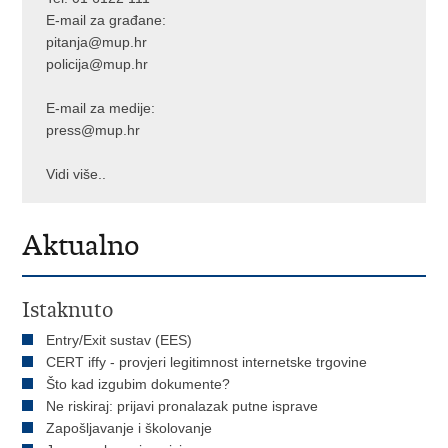
E-mail za građane:
pitanja@mup.hr
policija@mup.hr
E-mail za medije:
press@mup.hr
Vidi više..
Aktualno
Istaknuto
Entry/Exit sustav (EES)
CERT iffy - provjeri legitimnost internetske trgovine
Što kad izgubim dokumente?
Ne riskiraj: prijavi pronalazak putne isprave
Zapošljavanje i školovanje