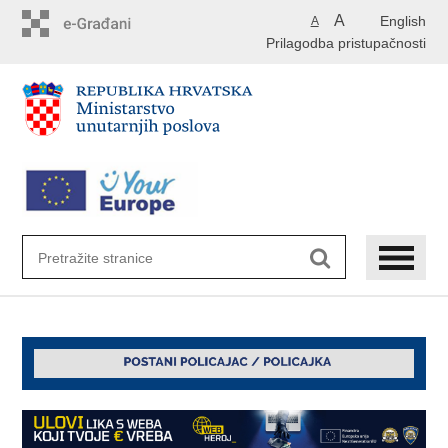
Preskoči
A
English
A
na
Prilagodba pristupačnosti
glavni
sadržaj