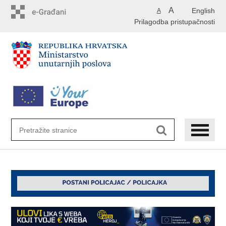
Preskoči
A
English
A
na
Prilagodba pristupačnosti
glavni
sadržaj