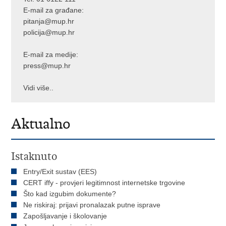
E-mail za građane:
pitanja@mup.hr
policija@mup.hr
E-mail za medije:
press@mup.hr
Vidi više..
Aktualno
Istaknuto
Entry/Exit sustav (EES)
CERT iffy - provjeri legitimnost internetske trgovine
Što kad izgubim dokumente?
Ne riskiraj: prijavi pronalazak putne isprave
Zapošljavanje i školovanje