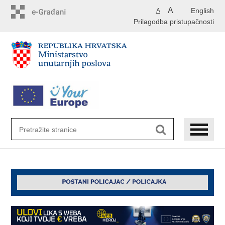
Preskoči
A
English
A
na
Prilagodba pristupačnosti
glavni
sadržaj