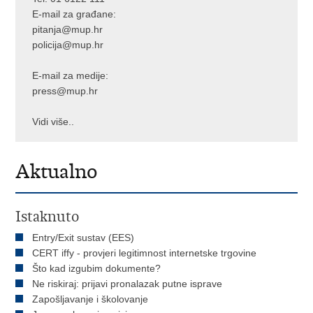
E-mail za građane:
pitanja@mup.hr
policija@mup.hr
E-mail za medije:
press@mup.hr
Vidi više..
Aktualno
Istaknuto
Entry/Exit sustav (EES)
CERT iffy - provjeri legitimnost internetske trgovine
Što kad izgubim dokumente?
Ne riskiraj: prijavi pronalazak putne isprave
Zapošljavanje i školovanje