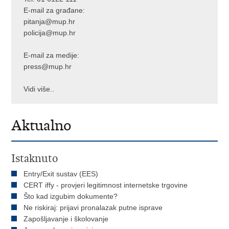
E-mail za građane:
pitanja@mup.hr
policija@mup.hr
E-mail za medije:
press@mup.hr
Vidi više..
Aktualno
Istaknuto
Entry/Exit sustav (EES)
CERT iffy - provjeri legitimnost internetske trgovine
Što kad izgubim dokumente?
Ne riskiraj: prijavi pronalazak putne isprave
Zapošljavanje i školovanje