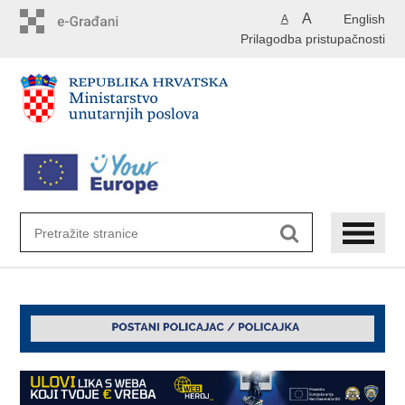
Preskoči
A
English
A
na
Prilagodba pristupačnosti
glavni
sadržaj