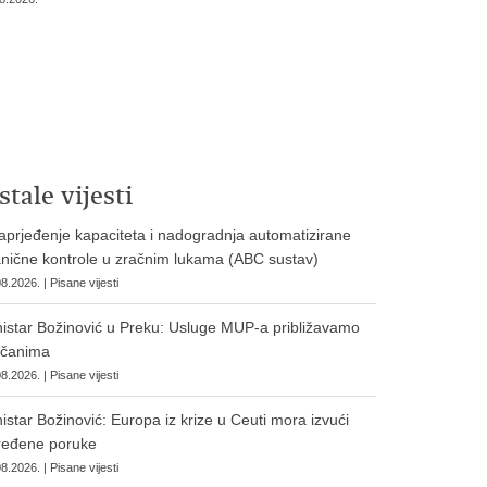
stale vijesti
prjeđenje kapaciteta i nadogradnja automatizirane
nične kontrole u zračnim lukama (ABC sustav)
8.2026. | Pisane vijesti
istar Božinović u Preku: Usluge MUP-a približavamo
očanima
8.2026. | Pisane vijesti
istar Božinović: Europa iz krize u Ceuti mora izvući
ređene poruke
8.2026. | Pisane vijesti