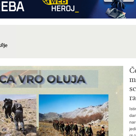
Č
mi
sc
ra
Ist
dan
nar
jed
05.0