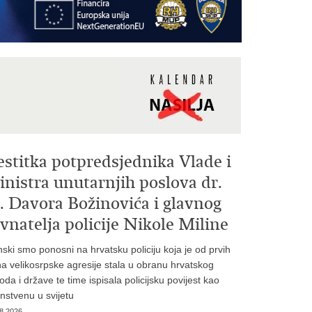
estitka potpredsjednika Vlade i
nistra unutarnjih poslova dr.
. Davora Božinovića i glavnog
vnatelja policije Nikole Miline
inski smo ponosni na hrvatsku policiju koja je od prvih
a velikosrpske agresije stala u obranu hrvatskog
oda i države te time ispisala policijsku povijest kao
instvenu u svijetu
8.2026.