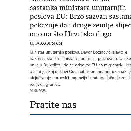
sastanka ministara unutarnjih
poslova EU: Brzo sazvan sastan
pokazuje da i druge zemlje slije
ono na što Hrvatska dugo
upozorava
Ministar unutarnjih poslova Davor Božinović izjavio je
nakon sastanka ministara unutarnjih poslova Europske
unije u Bruxellesu da će odgovor EU na migrantsku kri
u španjolskoj enklavi Ceuti biti koordiniraniji, uz snažni
uključivanje europskih agencija i dodatno jačanje zašti
vanjskih granica
04.08.2026.
Pratite nas