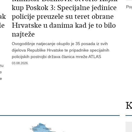
kup Poskok 3: Specijalne jedinice
Pog
ak
policije preuzele su teret obrane
de
Hrvatske u danima kad je to bilo
najteže
Ovogodišnje natjecanje okupilo je 35 posada iz svih
dijelova Republike Hrvatske te pripadnike specijalnih
policijskih postrojbi država članica mreže ATLAS
03.08.2026.
zu
je
te
K