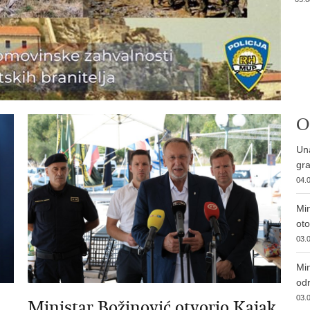
O
Una
gra
04.0
Min
ot
03.0
Min
od
03.0
Ministar Božinović otvorio Kajak