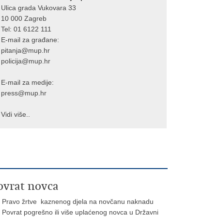
Ulica grada Vukovara 33
10 000 Zagreb
Tel:
01 6122 111
E-mail za građane:
pitanja@mup.hr
policija@mup.hr
E-mail za medije:
press@mup.hr
Vidi više..
ovrat novca
Pravo žrtve kaznenog djela na novčanu naknadu
Povrat pogrešno ili više uplaćenog novca u Državni