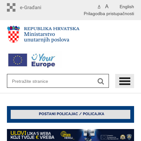
Preskoči
A
English
A
na
Prilagodba pristupačnosti
glavni
sadržaj