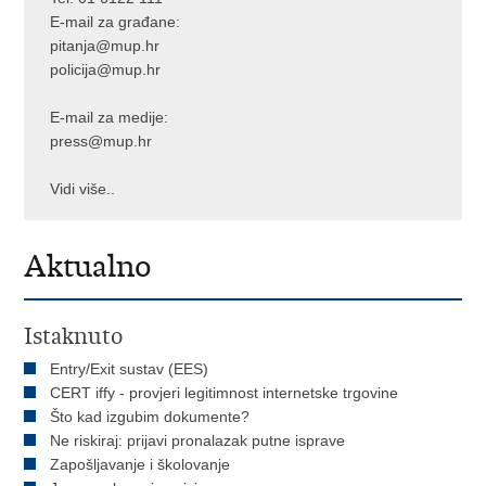
E-mail za građane:
pitanja@mup.hr
policija@mup.hr
E-mail za medije:
press@mup.hr
Vidi više..
Aktualno
Istaknuto
Entry/Exit sustav (EES)
CERT iffy - provjeri legitimnost internetske trgovine
Što kad izgubim dokumente?
Ne riskiraj: prijavi pronalazak putne isprave
Zapošljavanje i školovanje