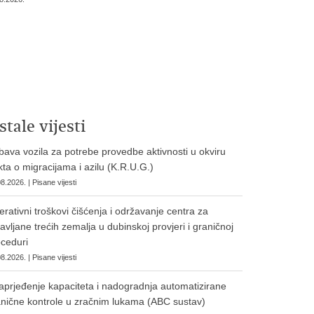
stale vijesti
ava vozila za potrebe provedbe aktivnosti u okviru
ta o migracijama i azilu (K.R.U.G.)
8.2026. | Pisane vijesti
rativni troškovi čišćenja i održavanje centra za
avljane trećih zemalja u dubinskoj provjeri i graničnoj
ceduri
8.2026. | Pisane vijesti
prjeđenje kapaciteta i nadogradnja automatizirane
nične kontrole u zračnim lukama (ABC sustav)