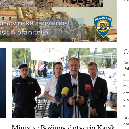
O
Nab
Pak
07.0
Ope
drž
pro
07.0
Una
gra
Ministar Božinović otvorio Kajak