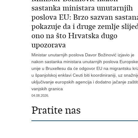
sastanka ministara unutarnjih
poslova EU: Brzo sazvan sastan
pokazuje da i druge zemlje slije
ono na što Hrvatska dugo
upozorava
Ministar unutarnjih poslova Davor Božinović izjavio je
nakon sastanka ministara unutarnjih poslova Europske
unije u Bruxellesu da će odgovor EU na migrantsku kri
u španjolskoj enklavi Ceuti biti koordiniraniji, uz snažni
uključivanje europskih agencija i dodatno jačanje zašti
vanjskih granica
04.08.2026.
Pratite nas