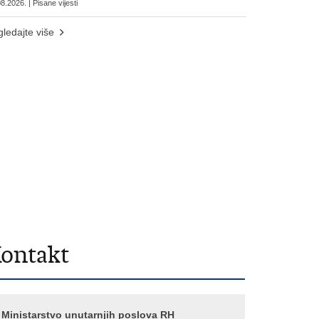
8.2026. | Pisane vijesti
ledajte više
ontakt
Ministarstvo unutarnjih poslova RH