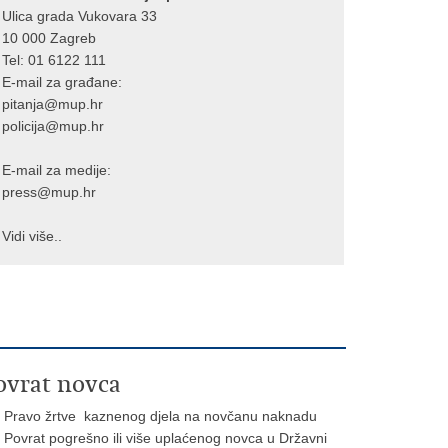
Ulica grada Vukovara 33
10 000 Zagreb
Tel:
01 6122 111
E-mail za građane:
pitanja@mup.hr
policija@mup.hr
E-mail za medije:
press@mup.hr
Vidi više..
ovrat novca
Pravo žrtve kaznenog djela na novčanu naknadu
Povrat pogrešno ili više uplaćenog novca u Državni