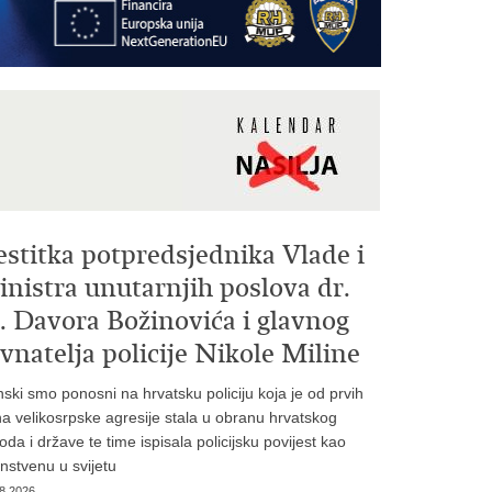
estitka potpredsjednika Vlade i
nistra unutarnjih poslova dr.
. Davora Božinovića i glavnog
vnatelja policije Nikole Miline
inski smo ponosni na hrvatsku policiju koja je od prvih
a velikosrpske agresije stala u obranu hrvatskog
oda i države te time ispisala policijsku povijest kao
instvenu u svijetu
8.2026.