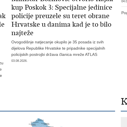
04.0
kup Poskok 3: Specijalne jedinice
Pog
ak
policije preuzele su teret obrane
de
Hrvatske u danima kad je to bilo
najteže
Ovogodišnje natjecanje okupilo je 35 posada iz svih
dijelova Republike Hrvatske te pripadnike specijalnih
policijskih postrojbi država članica mreže ATLAS
03.08.2026.
zu
je
te
K