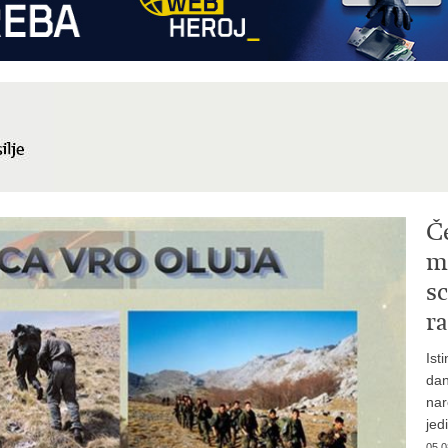
Č
mi
sc
ra
Ist
dan
nar
jed
05.0