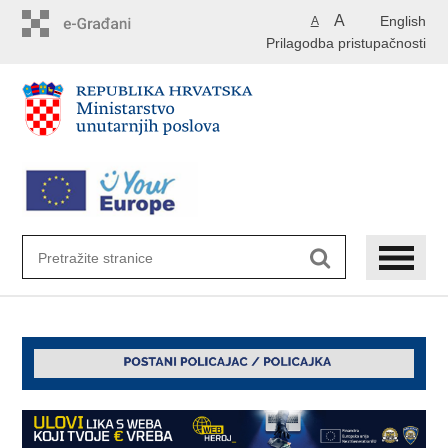
Preskoči
A
English
A
na
Prilagodba pristupačnosti
glavni
sadržaj