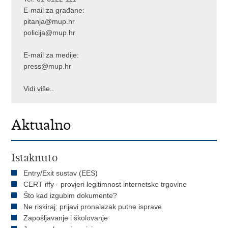
E-mail za građane:
pitanja@mup.hr
policija@mup.hr
E-mail za medije:
press@mup.hr
Vidi više..
Aktualno
Istaknuto
Entry/Exit sustav (EES)
CERT iffy - provjeri legitimnost internetske trgovine
Što kad izgubim dokumente?
Ne riskiraj: prijavi pronalazak putne isprave
Zapošljavanje i školovanje