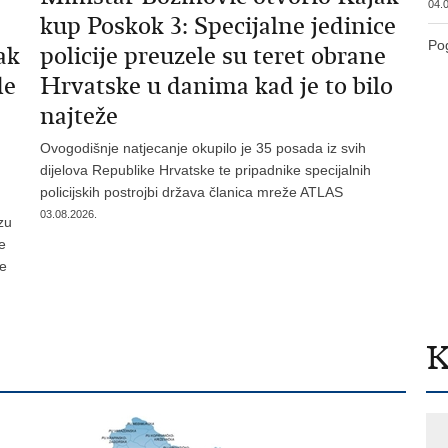
04.0
kup Poskok 3: Specijalne jedinice
Pog
ak
policije preuzele su teret obrane
de
Hrvatske u danima kad je to bilo
najteže
Ovogodišnje natjecanje okupilo je 35 posada iz svih
dijelova Republike Hrvatske te pripadnike specijalnih
policijskih postrojbi država članica mreže ATLAS
03.08.2026.
zu
je
te
K