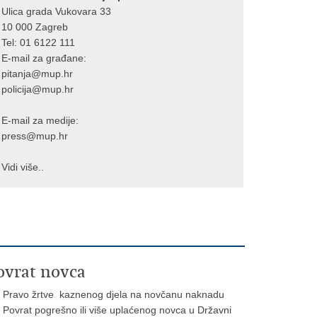
Ulica grada Vukovara 33
10 000 Zagreb
Tel:
01 6122 111
E-mail za građane:
pitanja@mup.hr
policija@mup.hr
E-mail za medije:
press@mup.hr
Vidi više..
ovrat novca
Pravo žrtve kaznenog djela na novčanu naknadu
Povrat pogrešno ili više uplaćenog novca u Državni