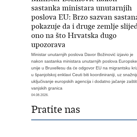
sastanka ministara unutarnjih
poslova EU: Brzo sazvan sastan
pokazuje da i druge zemlje slije
ono na što Hrvatska dugo
upozorava
Ministar unutarnjih poslova Davor Božinović izjavio je
nakon sastanka ministara unutarnjih poslova Europske
unije u Bruxellesu da će odgovor EU na migrantsku kri
u španjolskoj enklavi Ceuti biti koordiniraniji, uz snažni
uključivanje europskih agencija i dodatno jačanje zašti
vanjskih granica
04.08.2026.
Pratite nas