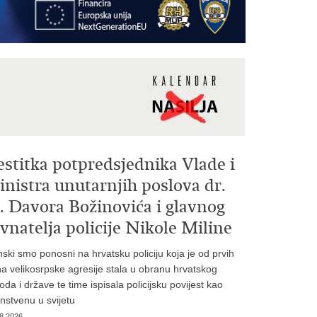
estitka potpredsjednika Vlade i
nistra unutarnjih poslova dr.
. Davora Božinovića i glavnog
vnatelja policije Nikole Miline
inski smo ponosni na hrvatsku policiju koja je od prvih
a velikosrpske agresije stala u obranu hrvatskog
oda i države te time ispisala policijsku povijest kao
instvenu u svijetu
8.2026.