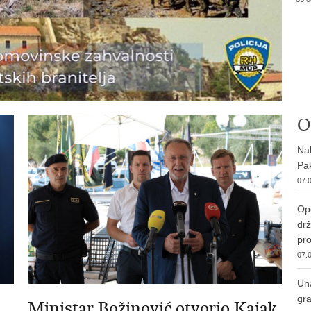
O
Nab
Pak
07.0
Ope
drž
pro
07.0
Una
gra
Ministar Božinović otvorio Kajak