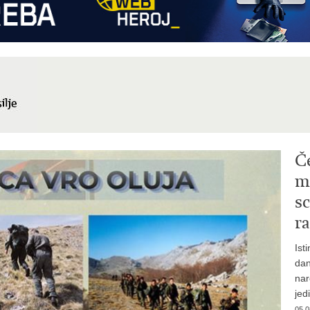
Č
mi
sc
ra
Ist
dan
nar
jed
05.0