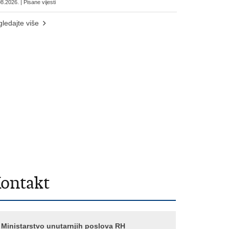
8.2026. | Pisane vijesti
ledajte više
ontakt
Ministarstvo unutarnjih poslova RH