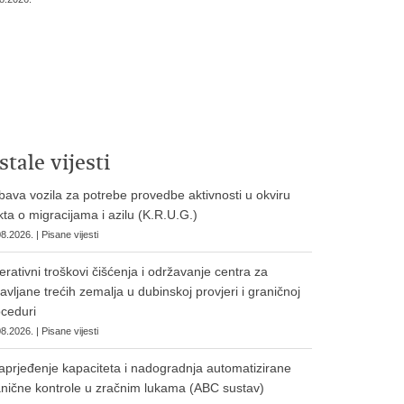
stale vijesti
ava vozila za potrebe provedbe aktivnosti u okviru
ta o migracijama i azilu (K.R.U.G.)
8.2026. | Pisane vijesti
rativni troškovi čišćenja i održavanje centra za
avljane trećih zemalja u dubinskoj provjeri i graničnoj
ceduri
8.2026. | Pisane vijesti
prjeđenje kapaciteta i nadogradnja automatizirane
nične kontrole u zračnim lukama (ABC sustav)