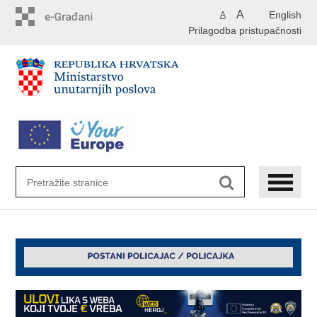
Preskoči
A
English
A
na
Prilagodba pristupačnosti
glavni
sadržaj