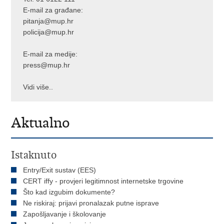
E-mail za građane:
pitanja@mup.hr
policija@mup.hr
E-mail za medije:
press@mup.hr
Vidi više..
Aktualno
Istaknuto
Entry/Exit sustav (EES)
CERT iffy - provjeri legitimnost internetske trgovine
Što kad izgubim dokumente?
Ne riskiraj: prijavi pronalazak putne isprave
Zapošljavanje i školovanje