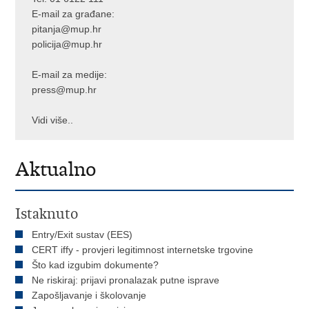
E-mail za građane:
pitanja@mup.hr
policija@mup.hr
E-mail za medije:
press@mup.hr
Vidi više..
Aktualno
Istaknuto
Entry/Exit sustav (EES)
CERT iffy - provjeri legitimnost internetske trgovine
Što kad izgubim dokumente?
Ne riskiraj: prijavi pronalazak putne isprave
Zapošljavanje i školovanje