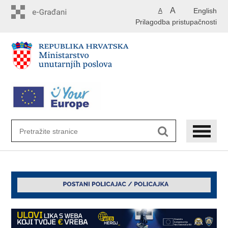
Preskoči
A
English
A
na
Prilagodba pristupačnosti
glavni
sadržaj