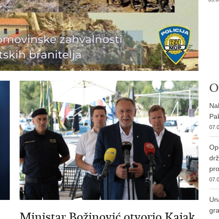
O
Nab
Pak
07.0
Ope
drž
pro
07.0
Una
gra
Ministar Božinović otvorio Kajak