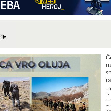
Č
mi
sc
ra
Ist
dan
nar
jed
05.0