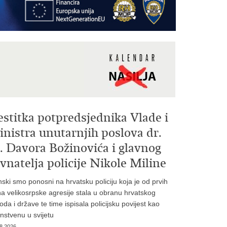
estitka potpredsjednika Vlade i
nistra unutarnjih poslova dr.
. Davora Božinovića i glavnog
vnatelja policije Nikole Miline
inski smo ponosni na hrvatsku policiju koja je od prvih
a velikosrpske agresije stala u obranu hrvatskog
oda i države te time ispisala policijsku povijest kao
instvenu u svijetu
8.2026.