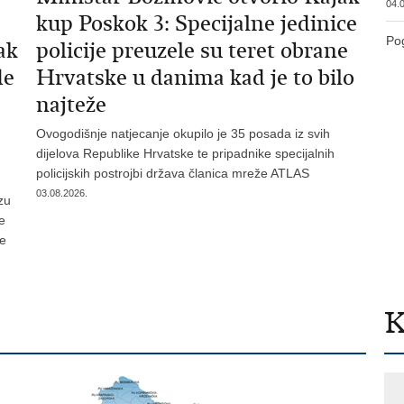
04.0
kup Poskok 3: Specijalne jedinice
Pog
ak
policije preuzele su teret obrane
de
Hrvatske u danima kad je to bilo
najteže
Ovogodišnje natjecanje okupilo je 35 posada iz svih
dijelova Republike Hrvatske te pripadnike specijalnih
policijskih postrojbi država članica mreže ATLAS
03.08.2026.
zu
je
te
K