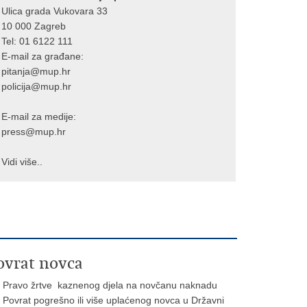
Ulica grada Vukovara 33
10 000 Zagreb
Tel:
01 6122 111
E-mail za građane:
pitanja@mup.hr
policija@mup.hr
E-mail za medije:
press@mup.hr
Vidi više..
ovrat novca
Pravo žrtve kaznenog djela na novčanu naknadu
Povrat pogrešno ili više uplaćenog novca u Državni