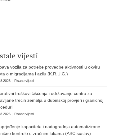
stale vijesti
ava vozila za potrebe provedbe aktivnosti u okviru
ta o migracijama i azilu (K.R.U.G.)
8.2026. | Pisane vijesti
rativni troškovi čišćenja i održavanje centra za
avljane trećih zemalja u dubinskoj provjeri i graničnoj
ceduri
8.2026. | Pisane vijesti
prjeđenje kapaciteta i nadogradnja automatizirane
nične kontrole u zračnim lukama (ABC sustav)