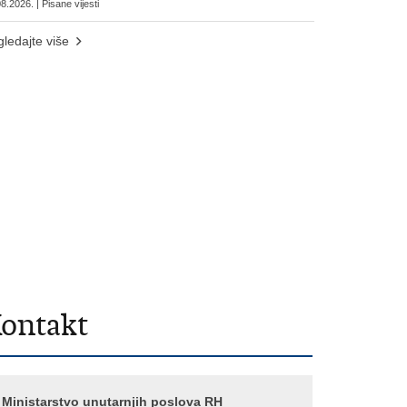
8.2026. | Pisane vijesti
ledajte više
ontakt
Ministarstvo unutarnjih poslova RH