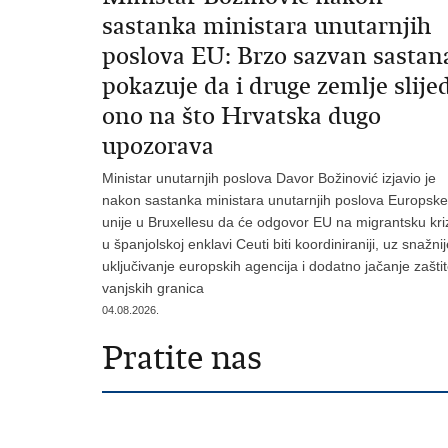
sastanka ministara unutarnjih
poslova EU: Brzo sazvan sastan
pokazuje da i druge zemlje slije
ono na što Hrvatska dugo
upozorava
Ministar unutarnjih poslova Davor Božinović izjavio je
nakon sastanka ministara unutarnjih poslova Europske
unije u Bruxellesu da će odgovor EU na migrantsku kri
u španjolskoj enklavi Ceuti biti koordiniraniji, uz snažni
uključivanje europskih agencija i dodatno jačanje zašti
vanjskih granica
04.08.2026.
Pratite nas