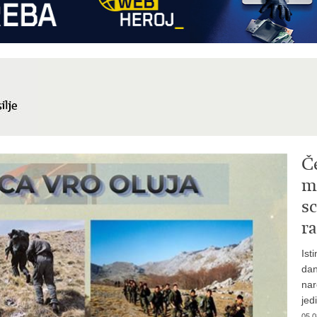
Č
mi
sc
ra
Ist
dan
nar
jed
05.0