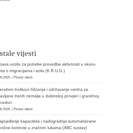
stale vijesti
ava vozila za potrebe provedbe aktivnosti u okviru
ta o migracijama i azilu (K.R.U.G.)
8.2026. | Pisane vijesti
rativni troškovi čišćenja i održavanje centra za
avljane trećih zemalja u dubinskoj provjeri i graničnoj
ceduri
8.2026. | Pisane vijesti
prjeđenje kapaciteta i nadogradnja automatizirane
nične kontrole u zračnim lukama (ABC sustav)