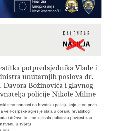
estitka potpredsjednika Vlade i
nistra unutarnjih poslova dr.
. Davora Božinovića i glavnog
vnatelja policije Nikole Miline
inski smo ponosni na hrvatsku policiju koja je od prvih
a velikosrpske agresije stala u obranu hrvatskog
oda i države te time ispisala policijsku povijest kao
instvenu u svijetu
8.2026.