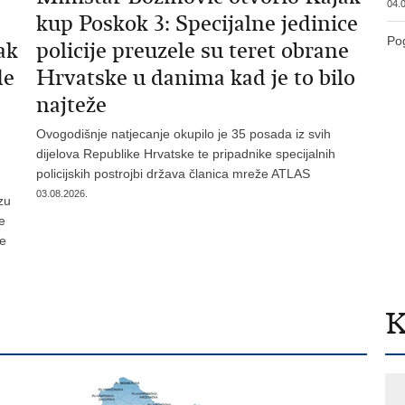
04.0
kup Poskok 3: Specijalne jedinice
Pog
ak
policije preuzele su teret obrane
de
Hrvatske u danima kad je to bilo
najteže
Ovogodišnje natjecanje okupilo je 35 posada iz svih
dijelova Republike Hrvatske te pripadnike specijalnih
policijskih postrojbi država članica mreže ATLAS
03.08.2026.
zu
je
te
K