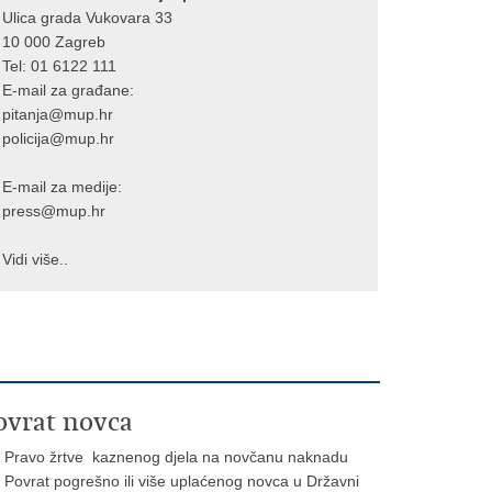
Ulica grada Vukovara 33
10 000 Zagreb
Tel:
01 6122 111
E-mail za građane:
pitanja@mup.hr
policija@mup.hr
E-mail za medije:
press@mup.hr
Vidi više..
ovrat novca
Pravo žrtve kaznenog djela na novčanu naknadu
Povrat pogrešno ili više uplaćenog novca u Državni