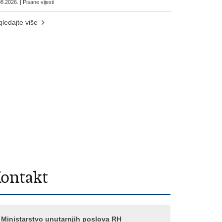
8.2026. | Pisane vijesti
ledajte više
ontakt
Ministarstvo unutarnjih poslova RH