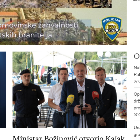
O
Nab
Pak
07.0
Ope
drž
pro
07.0
Una
gra
Ministar Božinović otvorio Kajak