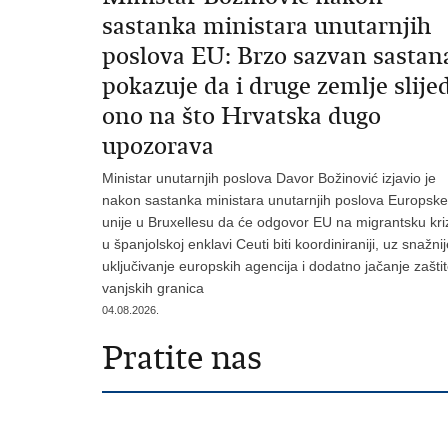
sastanka ministara unutarnjih
poslova EU: Brzo sazvan sastan
pokazuje da i druge zemlje slije
ono na što Hrvatska dugo
upozorava
Ministar unutarnjih poslova Davor Božinović izjavio je
nakon sastanka ministara unutarnjih poslova Europske
unije u Bruxellesu da će odgovor EU na migrantsku kri
u španjolskoj enklavi Ceuti biti koordiniraniji, uz snažni
uključivanje europskih agencija i dodatno jačanje zašti
vanjskih granica
04.08.2026.
Pratite nas