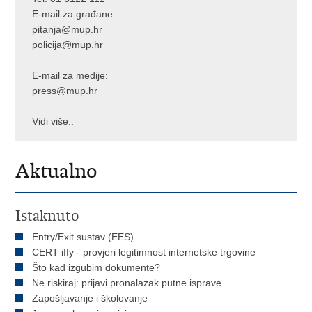
E-mail za građane:
pitanja@mup.hr
policija@mup.hr
E-mail za medije:
press@mup.hr
Vidi više..
Aktualno
Istaknuto
Entry/Exit sustav (EES)
CERT iffy - provjeri legitimnost internetske trgovine
Što kad izgubim dokumente?
Ne riskiraj: prijavi pronalazak putne isprave
Zapošljavanje i školovanje