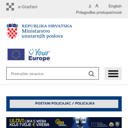
Preskoči
A
English
A
na
Prilagodba pristupačnosti
glavni
sadržaj