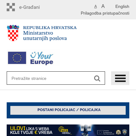
Preskoči
A
English
A
na
Prilagodba pristupačnosti
glavni
sadržaj