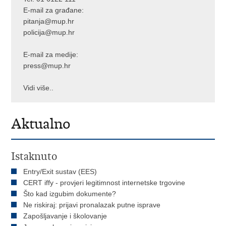
E-mail za građane:
pitanja@mup.hr
policija@mup.hr
E-mail za medije:
press@mup.hr
Vidi više..
Aktualno
Istaknuto
Entry/Exit sustav (EES)
CERT iffy - provjeri legitimnost internetske trgovine
Što kad izgubim dokumente?
Ne riskiraj: prijavi pronalazak putne isprave
Zapošljavanje i školovanje