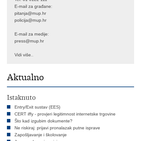
E-mail za građane:
pitanja@mup.hr
policija@mup.hr
E-mail za medije:
press@mup.hr
Vidi više..
Aktualno
Istaknuto
Entry/Exit sustav (EES)
CERT iffy - provjeri legitimnost internetske trgovine
Što kad izgubim dokumente?
Ne riskiraj: prijavi pronalazak putne isprave
Zapošljavanje i školovanje