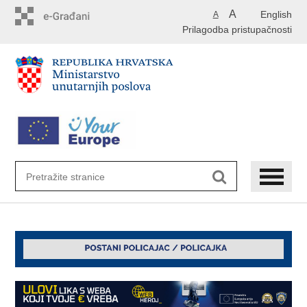
Preskoči
A
English
A
na
Prilagodba pristupačnosti
glavni
sadržaj