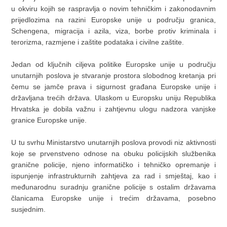
u okviru kojih se raspravlja o novim tehničkim i zakonodavnim
prijedlozima na razini Europske unije u području granica,
Schengena, migracija i azila, viza, borbe protiv kriminala i
terorizma, razmjene i zaštite podataka i civilne zaštite.
Jedan od ključnih ciljeva politike Europske unije u području
unutarnjih poslova je stvaranje prostora slobodnog kretanja pri
čemu se jamče prava i sigurnost građana Europske unije i
državljana trećih država. Ulaskom u Europsku uniju Republika
Hrvatska je dobila važnu i zahtjevnu ulogu nadzora vanjske
granice Europske unije.
U tu svrhu Ministarstvo unutarnjih poslova provodi niz aktivnosti
koje se prvenstveno odnose na obuku policijskih službenika
granične policije, njeno informatičko i tehničko opremanje i
ispunjenje infrastrukturnih zahtjeva za rad i smještaj, kao i
međunarodnu suradnju granične policije s ostalim državama
članicama Europske unije i trećim državama, posebno
susjednim.