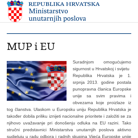
MUP i EU
Suradnjom omogućujemo
sigurnost u Hrvatskoj i svijetu
Republika Hrvatska je 1.
srpnja 2013. godine postala
punopravna članica Europske
unije sa svim pravima i
obvezama koje proizlaze iz
tog članstva. Ulaskom u Europsku uniju Republika Hrvatska je
također dobila priliku iznijeti nacionalne prioritete i založiti se za
njihovo uvažavanje pri donošenju odluka na EU razini. Tako
stručni predstavnici Ministarstva unutarnjih poslova aktivno
sudjeluju u radu odbora i radnih skupina Vijeća Europske unije