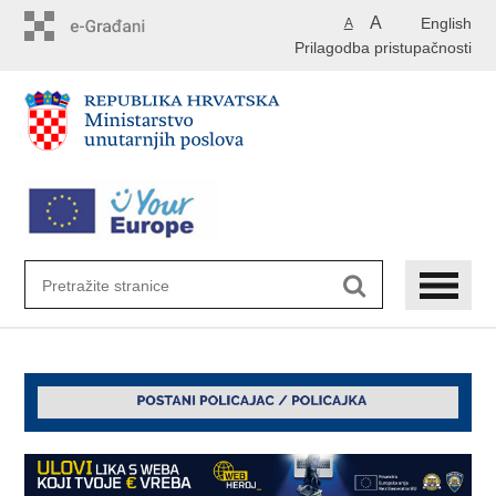
Preskoči
A
English
A
na
Prilagodba pristupačnosti
glavni
sadržaj