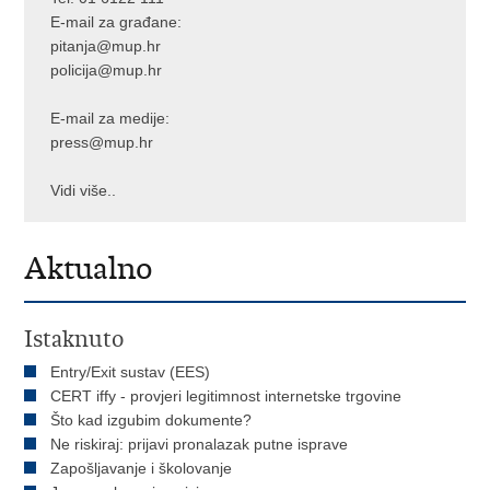
E-mail za građane:
pitanja@mup.hr
policija@mup.hr
E-mail za medije:
press@mup.hr
Vidi više..
Aktualno
Istaknuto
Entry/Exit sustav (EES)
CERT iffy - provjeri legitimnost internetske trgovine
Što kad izgubim dokumente?
Ne riskiraj: prijavi pronalazak putne isprave
Zapošljavanje i školovanje