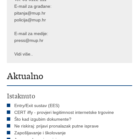
E-mail za građane:
pitanja@mup.hr
policija@mup.hr
E-mail za medije:
press@mup.hr
Vidi više..
Aktualno
Istaknuto
Entry/Exit sustav (EES)
CERT iffy - provjeri legitimnost internetske trgovine
Što kad izgubim dokumente?
Ne riskiraj: prijavi pronalazak putne isprave
Zapošljavanje i školovanje