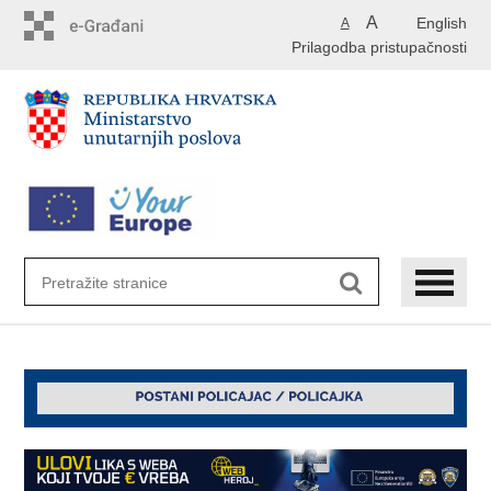
Preskoči
A
English
A
na
Prilagodba pristupačnosti
glavni
sadržaj