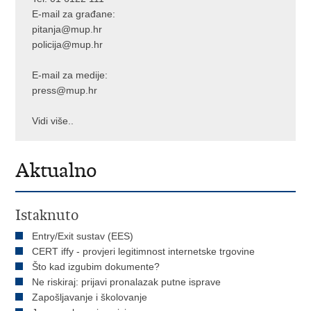
E-mail za građane:
pitanja@mup.hr
policija@mup.hr
E-mail za medije:
press@mup.hr
Vidi više..
Aktualno
Istaknuto
Entry/Exit sustav (EES)
CERT iffy - provjeri legitimnost internetske trgovine
Što kad izgubim dokumente?
Ne riskiraj: prijavi pronalazak putne isprave
Zapošljavanje i školovanje