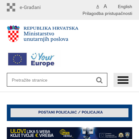
Preskoči
A
English
A
na
Prilagodba pristupačnosti
glavni
sadržaj