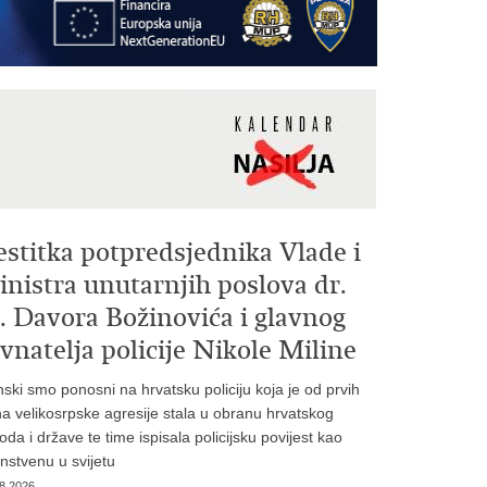
estitka potpredsjednika Vlade i
nistra unutarnjih poslova dr.
. Davora Božinovića i glavnog
vnatelja policije Nikole Miline
inski smo ponosni na hrvatsku policiju koja je od prvih
a velikosrpske agresije stala u obranu hrvatskog
oda i države te time ispisala policijsku povijest kao
instvenu u svijetu
8.2026.