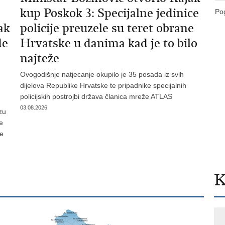
kup Poskok 3: Specijalne jedinice
Pog
ak
policije preuzele su teret obrane
de
Hrvatske u danima kad je to bilo
najteže
Ovogodišnje natjecanje okupilo je 35 posada iz svih
dijelova Republike Hrvatske te pripadnike specijalnih
policijskih postrojbi država članica mreže ATLAS
03.08.2026.
zu
je
te
K