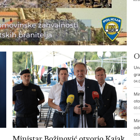
O
Una
gra
04.0
Min
ot
03.0
Min
od
03.0
Ministar Božinović otvorio Kajak