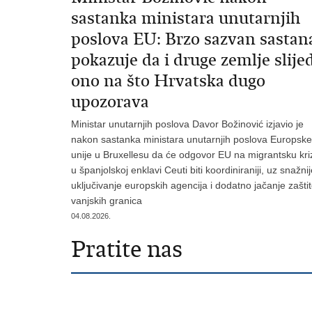
sastanka ministara unutarnjih
poslova EU: Brzo sazvan sastan
pokazuje da i druge zemlje slije
ono na što Hrvatska dugo
upozorava
Ministar unutarnjih poslova Davor Božinović izjavio je
nakon sastanka ministara unutarnjih poslova Europske
unije u Bruxellesu da će odgovor EU na migrantsku kri
u španjolskoj enklavi Ceuti biti koordiniraniji, uz snažni
uključivanje europskih agencija i dodatno jačanje zašti
vanjskih granica
04.08.2026.
Pratite nas