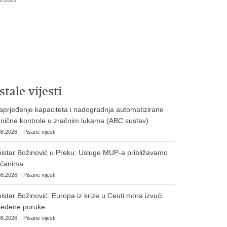
stale vijesti
prjeđenje kapaciteta i nadogradnja automatizirane
nične kontrole u zračnim lukama (ABC sustav)
8.2026. | Pisane vijesti
istar Božinović u Preku: Usluge MUP-a približavamo
očanima
8.2026. | Pisane vijesti
istar Božinović: Europa iz krize u Ceuti mora izvući
ređene poruke
8.2026. | Pisane vijesti