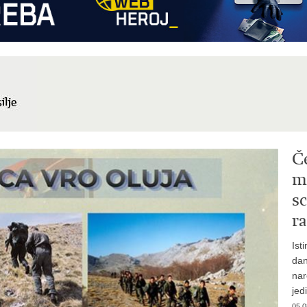
Č
mi
sc
ra
Ist
dan
nar
jed
05.0