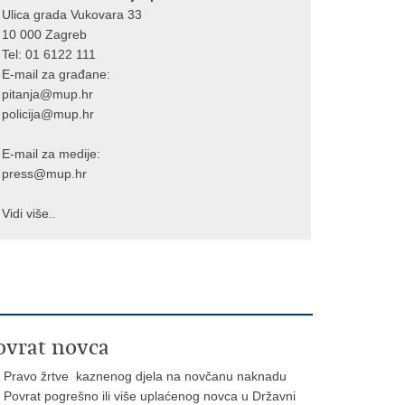
Ulica grada Vukovara 33
10 000 Zagreb
Tel:
01 6122 111
E-mail za građane:
pitanja@mup.hr
policija@mup.hr
E-mail za medije:
press@mup.hr
Vidi više..
ovrat novca
Pravo žrtve kaznenog djela na novčanu naknadu
Povrat pogrešno ili više uplaćenog novca u Državni