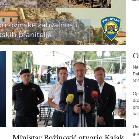
O
Nab
Pak
07.0
Ope
drž
pro
07.0
Una
gra
Ministar Božinović otvorio Kajak