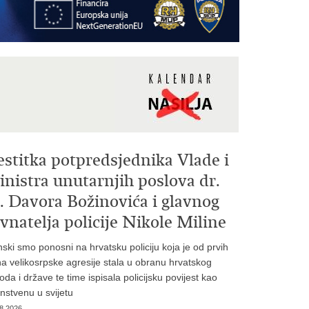
estitka potpredsjednika Vlade i
nistra unutarnjih poslova dr.
. Davora Božinovića i glavnog
vnatelja policije Nikole Miline
inski smo ponosni na hrvatsku policiju koja je od prvih
a velikosrpske agresije stala u obranu hrvatskog
oda i države te time ispisala policijsku povijest kao
instvenu u svijetu
8.2026.