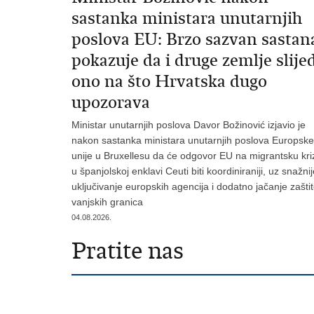
sastanka ministara unutarnjih
poslova EU: Brzo sazvan sastan
pokazuje da i druge zemlje slije
ono na što Hrvatska dugo
upozorava
Ministar unutarnjih poslova Davor Božinović izjavio je
nakon sastanka ministara unutarnjih poslova Europske
unije u Bruxellesu da će odgovor EU na migrantsku kri
u španjolskoj enklavi Ceuti biti koordiniraniji, uz snažni
uključivanje europskih agencija i dodatno jačanje zašti
vanjskih granica
04.08.2026.
Pratite nas