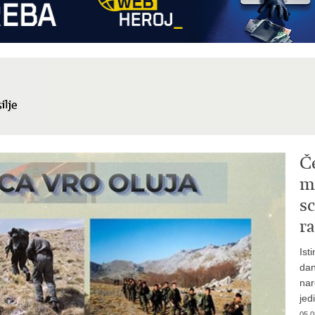
Č
mi
sc
ra
Ist
dan
nar
jed
05.0