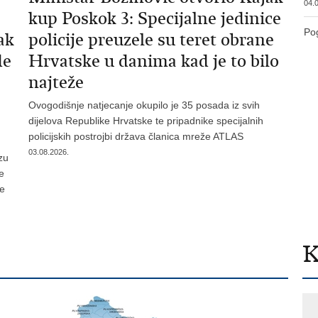
04.0
kup Poskok 3: Specijalne jedinice
Pog
ak
policije preuzele su teret obrane
de
Hrvatske u danima kad je to bilo
najteže
Ovogodišnje natjecanje okupilo je 35 posada iz svih
dijelova Republike Hrvatske te pripadnike specijalnih
policijskih postrojbi država članica mreže ATLAS
03.08.2026.
zu
je
te
K