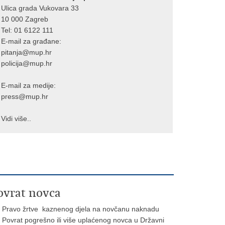
Ulica grada Vukovara 33
10 000 Zagreb
Tel:
01 6122 111
E-mail za građane:
pitanja@mup.hr
policija@mup.hr
E-mail za medije:
press@mup.hr
Vidi više..
ovrat novca
Pravo žrtve kaznenog djela na novčanu naknadu
Povrat pogrešno ili više uplaćenog novca u Državni