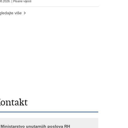
8.2026. | Pisane vijesti
ledajte više
ontakt
Ministarstvo unutarnjih poslova RH