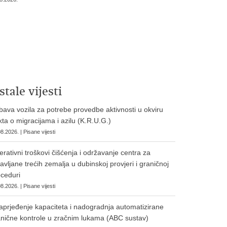
stale vijesti
ava vozila za potrebe provedbe aktivnosti u okviru
ta o migracijama i azilu (K.R.U.G.)
8.2026. | Pisane vijesti
rativni troškovi čišćenja i održavanje centra za
avljane trećih zemalja u dubinskoj provjeri i graničnoj
ceduri
8.2026. | Pisane vijesti
prjeđenje kapaciteta i nadogradnja automatizirane
nične kontrole u zračnim lukama (ABC sustav)