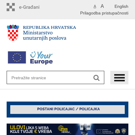
Preskoči
A
English
A
na
Prilagodba pristupačnosti
glavni
sadržaj