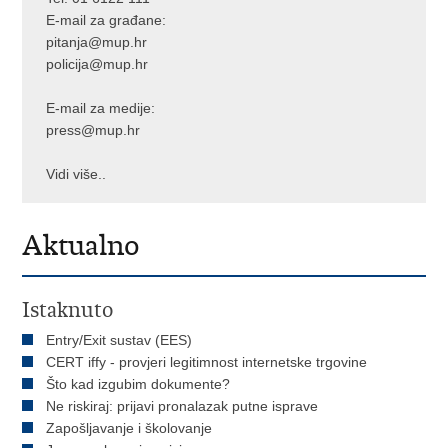
E-mail za građane:
pitanja@mup.hr
policija@mup.hr
E-mail za medije:
press@mup.hr
Vidi više..
Aktualno
Istaknuto
Entry/Exit sustav (EES)
CERT iffy - provjeri legitimnost internetske trgovine
Što kad izgubim dokumente?
Ne riskiraj: prijavi pronalazak putne isprave
Zapošljavanje i školovanje