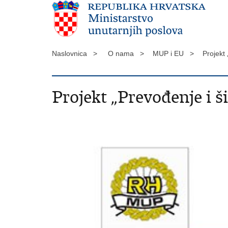
Naslovnica >
O nama >
MUP i EU >
Projekt
Projekt „Prevođenje i š