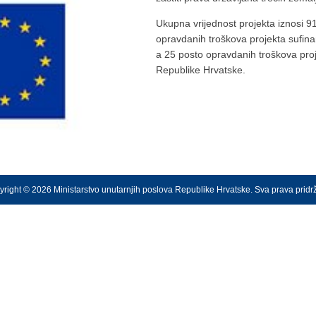
Ukupna vrijednost projekta iznosi 
opravdanih troškova projekta sufinan
a 25 posto opravdanih troškova proj
Republike Hrvatske.
right © 2026 Ministarstvo unutarnjih poslova Republike Hrvatske. Sva prava prid