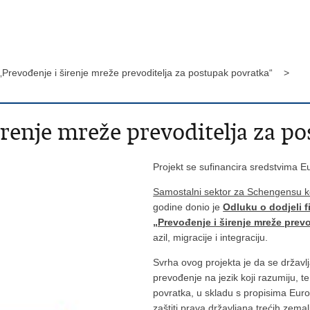
 „Prevođenje i širenje mreže prevoditelja za postupak povratka“ >
irenje mreže prevoditelja za p
Projekt se sufinancira sredstvima Eur
Samostalni sektor za Schengensu ko
godine donio je
Odluku o dodjeli f
„Prevođenje i širenje mreže prev
azil, migracije i integraciju.
Svrha ovog projekta je da se državl
prevođenje na jezik koji razumiju, t
povratka, u skladu s propisima Europ
zaštiti prava državljana trećih zema