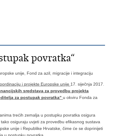
ostupak povratka“
opske unije, Fond za azil, migracije i integraciju
ordinaciju i projekte Europske unije
17. siječnja 2017.
inancijskih sredstava za provedbu projekta
oditelja za postupak povratka“
u okviru Fonda za
janima trećih zemalja u postupku povratka osigura
e tako osiguraju uvjeti za provedbu efikasnog sustava
ske unije i Republike Hrvatske, čime će se doprinijeti
lja u postupku povratka.