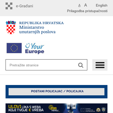
Preskoči
A
English
A
na
Prilagodba pristupačnosti
glavni
sadržaj