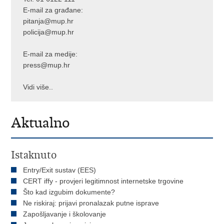
E-mail za građane:
pitanja@mup.hr
policija@mup.hr
E-mail za medije:
press@mup.hr
Vidi više..
Aktualno
Istaknuto
Entry/Exit sustav (EES)
CERT iffy - provjeri legitimnost internetske trgovine
Što kad izgubim dokumente?
Ne riskiraj: prijavi pronalazak putne isprave
Zapošljavanje i školovanje