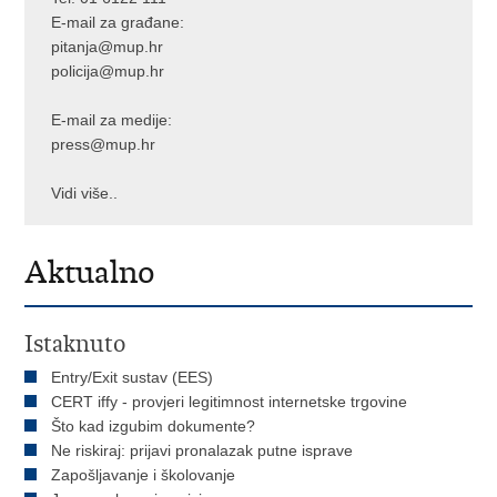
E-mail za građane:
pitanja@mup.hr
policija@mup.hr
E-mail za medije:
press@mup.hr
Vidi više..
Aktualno
Istaknuto
Entry/Exit sustav (EES)
CERT iffy - provjeri legitimnost internetske trgovine
Što kad izgubim dokumente?
Ne riskiraj: prijavi pronalazak putne isprave
Zapošljavanje i školovanje