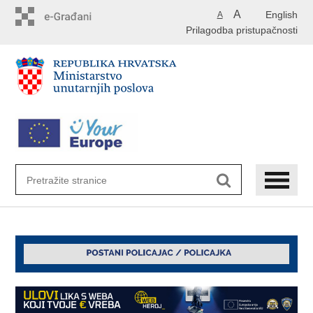
Preskoči
A
English
A
na
Prilagodba pristupačnosti
glavni
sadržaj