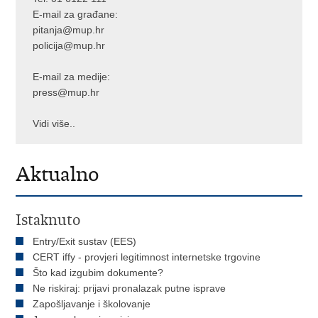
E-mail za građane:
pitanja@mup.hr
policija@mup.hr
E-mail za medije:
press@mup.hr
Vidi više..
Aktualno
Istaknuto
Entry/Exit sustav (EES)
CERT iffy - provjeri legitimnost internetske trgovine
Što kad izgubim dokumente?
Ne riskiraj: prijavi pronalazak putne isprave
Zapošljavanje i školovanje