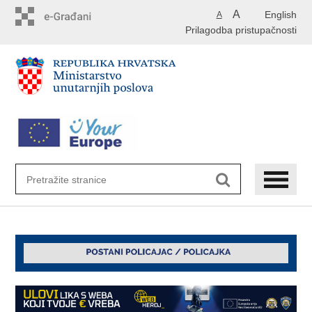
Preskoči
A
English
A
na
Prilagodba pristupačnosti
glavni
sadržaj