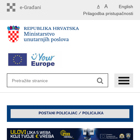
Preskoči
A
English
A
na
Prilagodba pristupačnosti
glavni
sadržaj