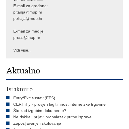
E-mail za građane:
pitanja@mup.hr
policija@mup.hr
E-mail za medije:
press@mup.hr
Vidi više..
Aktualno
Istaknuto
Entry/Exit sustav (EES)
CERT iffy - provjeri legitimnost internetske trgovine
Što kad izgubim dokumente?
Ne riskiraj: prijavi pronalazak putne isprave
Zapošljavanje i školovanje