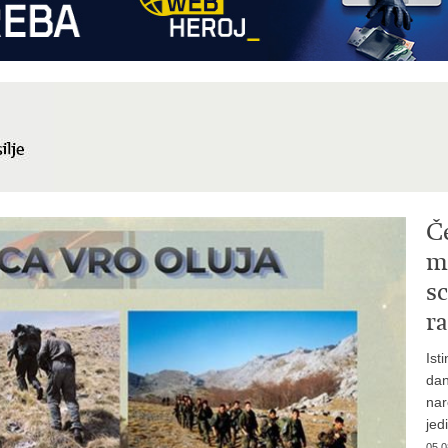
Č
mi
sc
ra
Ist
dan
nar
jed
05.0