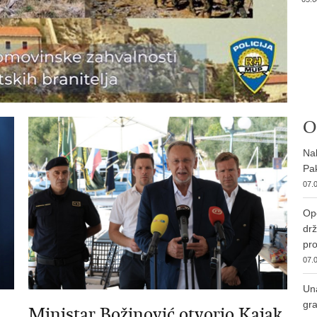
O
Nab
Pak
07.0
Ope
drž
pro
07.0
Una
gra
Ministar Božinović otvorio Kajak