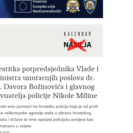
estitka potpredsjednika Vlade i
nistra unutarnjih poslova dr.
. Davora Božinovića i glavnog
vnatelja policije Nikole Miline
inski smo ponosni na hrvatsku policiju koja je od prvih
a velikosrpske agresije stala u obranu hrvatskog
oda i države te time ispisala policijsku povijest kao
instvenu u svijetu
8.2026.