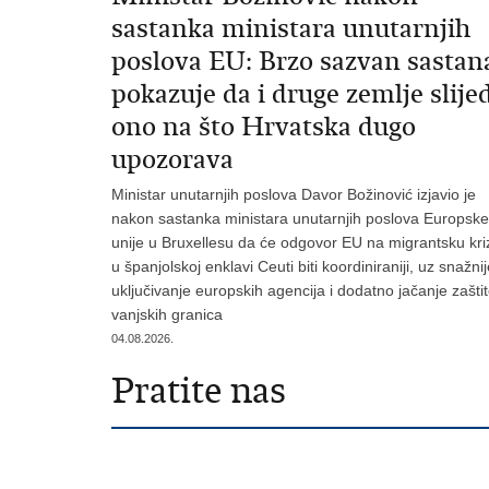
sastanka ministara unutarnjih
poslova EU: Brzo sazvan sastan
pokazuje da i druge zemlje slije
ono na što Hrvatska dugo
upozorava
Ministar unutarnjih poslova Davor Božinović izjavio je
nakon sastanka ministara unutarnjih poslova Europske
unije u Bruxellesu da će odgovor EU na migrantsku kri
u španjolskoj enklavi Ceuti biti koordiniraniji, uz snažni
uključivanje europskih agencija i dodatno jačanje zašti
vanjskih granica
04.08.2026.
Pratite nas