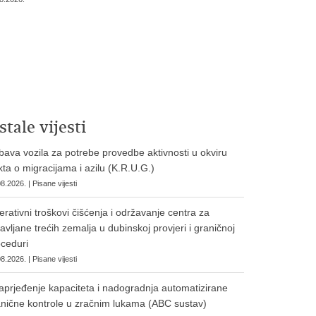
stale vijesti
ava vozila za potrebe provedbe aktivnosti u okviru
ta o migracijama i azilu (K.R.U.G.)
8.2026. | Pisane vijesti
rativni troškovi čišćenja i održavanje centra za
avljane trećih zemalja u dubinskoj provjeri i graničnoj
ceduri
8.2026. | Pisane vijesti
prjeđenje kapaciteta i nadogradnja automatizirane
nične kontrole u zračnim lukama (ABC sustav)