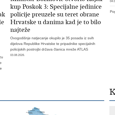
04.0
kup Poskok 3: Specijalne jedinice
Pog
ak
policije preuzele su teret obrane
de
Hrvatske u danima kad je to bilo
najteže
Ovogodišnje natjecanje okupilo je 35 posada iz svih
dijelova Republike Hrvatske te pripadnike specijalnih
policijskih postrojbi država članica mreže ATLAS
03.08.2026.
zu
je
te
K