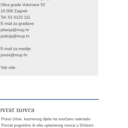
Ulica grada Vukovara 33
10 000 Zagreb
Tel:
01 6122 111
E-mail za građane:
pitanja@mup.hr
policija@mup.hr
E-mail za medije:
press@mup.hr
Vidi više..
ovrat novca
Pravo žrtve kaznenog djela na novčanu naknadu
Povrat pogrešno ili više uplaćenog novca u Državni