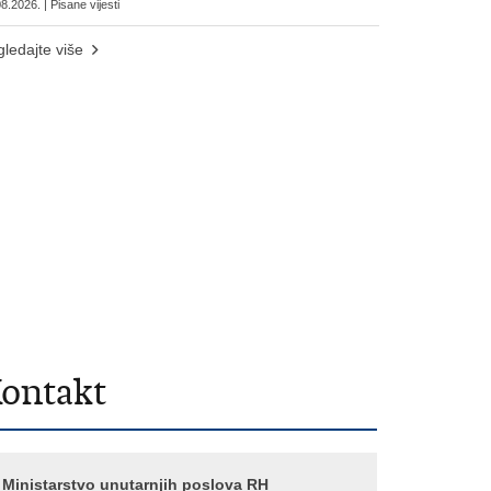
8.2026. | Pisane vijesti
ledajte više
ontakt
Ministarstvo unutarnjih poslova RH