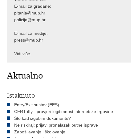
E-mail za građane:
pitanja@mup.hr
policija@mup.hr
E-mail za medije:
press@mup.hr
Vidi više..
Aktualno
Istaknuto
Entry/Exit sustav (EES)
CERT iffy - provjeri legitimnost internetske trgovine
Što kad izgubim dokumente?
Ne riskiraj: prijavi pronalazak putne isprave
Zapošljavanje i školovanje