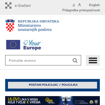
Preskoči
A
English
A
na
Prilagodba pristupačnosti
glavni
sadržaj