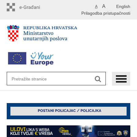
Preskoči
A
English
A
na
Prilagodba pristupačnosti
glavni
sadržaj