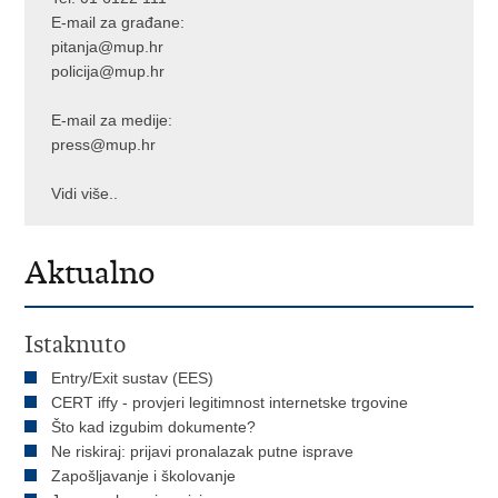
E-mail za građane:
pitanja@mup.hr
policija@mup.hr
E-mail za medije:
press@mup.hr
Vidi više..
Aktualno
Istaknuto
Entry/Exit sustav (EES)
CERT iffy - provjeri legitimnost internetske trgovine
Što kad izgubim dokumente?
Ne riskiraj: prijavi pronalazak putne isprave
Zapošljavanje i školovanje