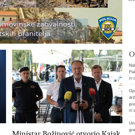
O
Nab
Pak
07.0
Ope
drž
pro
07.0
Una
gra
Ministar Božinović otvorio Kajak