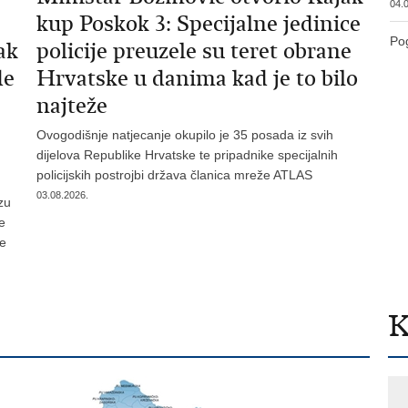
04.0
kup Poskok 3: Specijalne jedinice
Pog
ak
policije preuzele su teret obrane
de
Hrvatske u danima kad je to bilo
najteže
Ovogodišnje natjecanje okupilo je 35 posada iz svih
dijelova Republike Hrvatske te pripadnike specijalnih
policijskih postrojbi država članica mreže ATLAS
03.08.2026.
zu
je
te
K