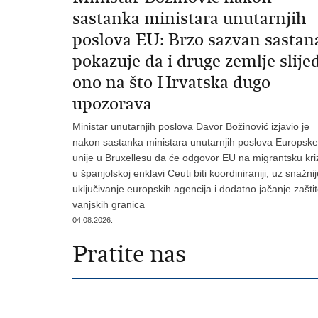
sastanka ministara unutarnjih
poslova EU: Brzo sazvan sastan
pokazuje da i druge zemlje slije
ono na što Hrvatska dugo
upozorava
Ministar unutarnjih poslova Davor Božinović izjavio je
nakon sastanka ministara unutarnjih poslova Europske
unije u Bruxellesu da će odgovor EU na migrantsku kri
u španjolskoj enklavi Ceuti biti koordiniraniji, uz snažni
uključivanje europskih agencija i dodatno jačanje zašti
vanjskih granica
04.08.2026.
Pratite nas