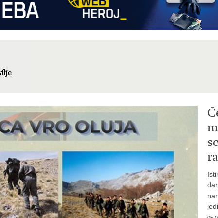
Č
mi
sc
ra
Ist
dan
nar
jed
05.0