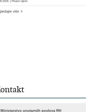
8.2026. | Pisane vijesti
ledajte više
ontakt
Ministarstvo unutarnjih poslova RH