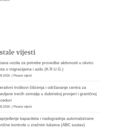
stale vijesti
ava vozila za potrebe provedbe aktivnosti u okviru
ta o migracijama i azilu (K.R.U.G.)
8.2026. | Pisane vijesti
rativni troškovi čišćenja i održavanje centra za
avljane trećih zemalja u dubinskoj provjeri i graničnoj
ceduri
8.2026. | Pisane vijesti
prjeđenje kapaciteta i nadogradnja automatizirane
nične kontrole u zračnim lukama (ABC sustav)