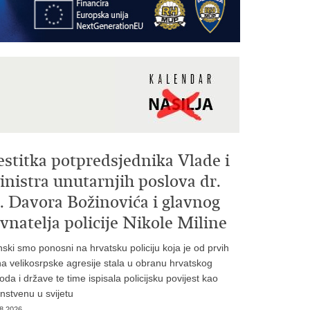
estitka potpredsjednika Vlade i
nistra unutarnjih poslova dr.
. Davora Božinovića i glavnog
vnatelja policije Nikole Miline
inski smo ponosni na hrvatsku policiju koja je od prvih
a velikosrpske agresije stala u obranu hrvatskog
oda i države te time ispisala policijsku povijest kao
instvenu u svijetu
8.2026.