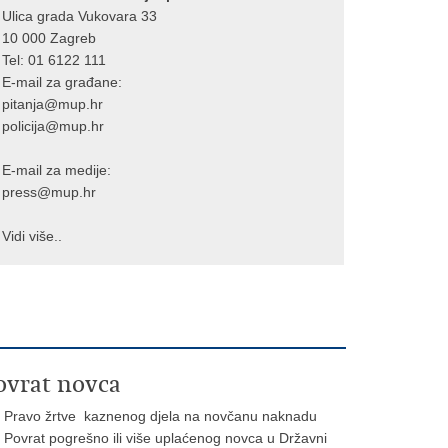
Ulica grada Vukovara 33
10 000 Zagreb
Tel:
01 6122 111
E-mail za građane:
pitanja@mup.hr
policija@mup.hr
E-mail za medije:
press@mup.hr
Vidi više..
ovrat novca
Pravo žrtve kaznenog djela na novčanu naknadu
Povrat pogrešno ili više uplaćenog novca u Državni