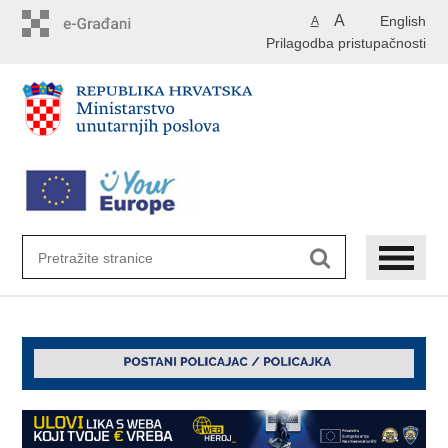
Preskoči
A
English
A
na
Prilagodba pristupačnosti
glavni
sadržaj