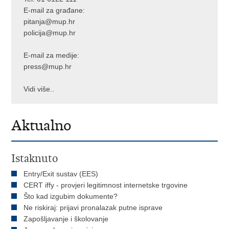
E-mail za građane:
pitanja@mup.hr
policija@mup.hr
E-mail za medije:
press@mup.hr
Vidi više..
Aktualno
Istaknuto
Entry/Exit sustav (EES)
CERT iffy - provjeri legitimnost internetske trgovine
Što kad izgubim dokumente?
Ne riskiraj: prijavi pronalazak putne isprave
Zapošljavanje i školovanje