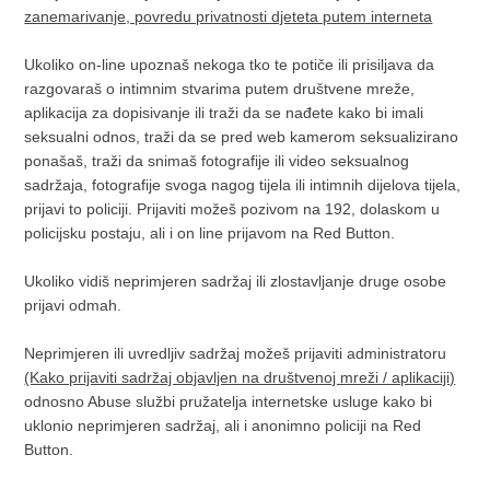
zanemarivanje, povredu privatnosti djeteta putem interneta
Ukoliko on-line upoznaš nekoga tko te potiče ili prisiljava da
razgovaraš o intimnim stvarima putem društvene mreže,
aplikacija za dopisivanje ili traži da se nađete kako bi imali
seksualni odnos, traži da se pred web kamerom seksualizirano
ponašaš, traži da snimaš fotografije ili video seksualnog
sadržaja, fotografije svoga nagog tijela ili intimnih dijelova tijela,
prijavi to policiji. Prijaviti možeš pozivom na 192, dolaskom u
policijsku postaju, ali i on line prijavom na Red Button.
Ukoliko vidiš neprimjeren sadržaj ili zlostavljanje druge osobe
prijavi odmah.
Neprimjeren ili uvredljiv sadržaj možeš prijaviti administratoru
(Kako prijaviti sadržaj objavljen na društvenoj mreži / aplikaciji)
odnosno Abuse službi pružatelja internetske usluge kako bi
uklonio neprimjeren sadržaj, ali i anonimno policiji na Red
Button.