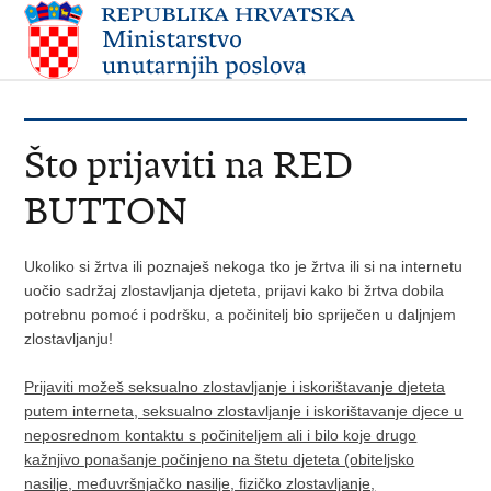
Što prijaviti na RED
BUTTON
Ukoliko si žrtva ili poznaješ nekoga tko je žrtva ili si na internetu
uočio sadržaj zlostavljanja djeteta, prijavi kako bi žrtva dobila
potrebnu pomoć i podršku, a počinitelj bio spriječen u daljnjem
zlostavljanju!
Prijaviti možeš seksualno zlostavljanje i iskorištavanje djeteta
putem interneta, seksualno zlostavljanje i iskorištavanje djece u
neposrednom kontaktu s počiniteljem ali i bilo koje drugo
kažnjivo ponašanje počinjeno na štetu djeteta (obiteljsko
nasilje, međuvršnjačko nasilje, fizičko zlostavljanje,