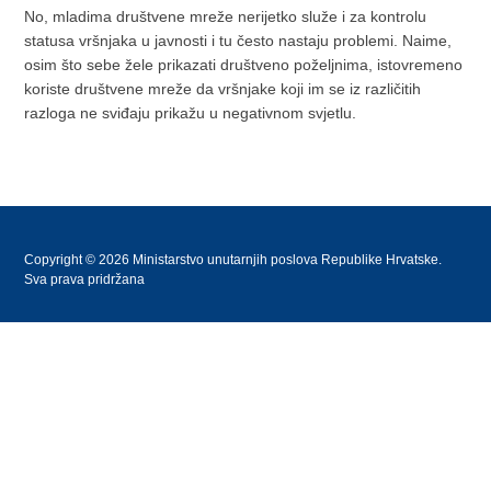
No, mladima društvene mreže nerijetko služe i za kontrolu
statusa vršnjaka u javnosti i tu često nastaju problemi. Naime,
osim što sebe žele prikazati društveno poželjnima, istovremeno
koriste društvene mreže da vršnjake koji im se iz različitih
razloga ne sviđaju prikažu u negativnom svjetlu.
Copyright © 2026 Ministarstvo unutarnjih poslova Republike Hrvatske.
Sva prava pridržana