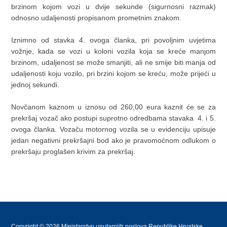
brzinom kojom vozi u dvije sekunde (sigurnosni razmak)
odnosno udaljenosti propisanom prometnim znakom.
Iznimno od stavka 4. ovoga članka, pri povoljnim uvjetima
vožnje, kada se vozi u koloni vozila koja se kreće manjom
brzinom, udaljenost se može smanjiti, ali ne smije biti manja od
udaljenosti koju vozilo, pri brzini kojom se kreću, može prijeći u
jednoj sekundi.
Novčanom kaznom u iznosu od 260,00 eura kaznit će se za
prekršaj vozač ako postupi suprotno odredbama stavaka 4. i 5.
ovoga članka. Vozaču motornog vozila se u evidenciju upisuje
jedan negativni prekršajni bod ako je pravomoćnom odlukom o
prekršaju proglašen krivim za prekršaj.
Copyright © 2026 Ministarstvo unutarnjih poslova Republike Hrvatske.