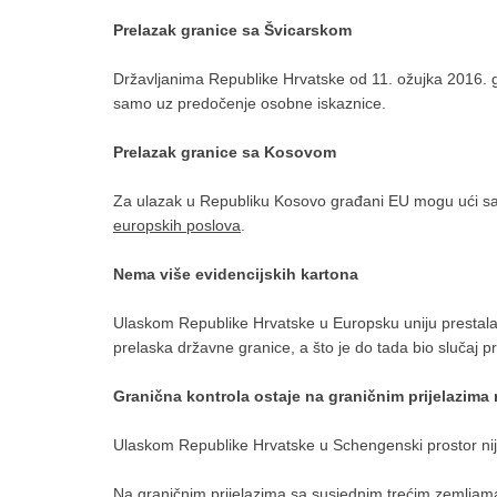
Prelazak granice sa Švicarskom
Državljanima Republike Hrvatske od 11. ožujka 2016. go
samo uz predočenje osobne iskaznice.
Prelazak granice sa Kosovom
Za ulazak u Republiku Kosovo građani EU mogu ući sam
europskih poslova
.
Nema više evidencijskih kartona
Ulaskom Republike Hrvatske u Europsku uniju prestala j
prelaska državne granice, a što je do tada bio slučaj 
Granična kontrola ostaje na graničnim prijelazima 
Ulaskom Republike Hrvatske u Schengenski prostor nije
Na graničnim prijelazima sa susjednim trećim zemljam