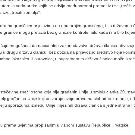
rnjih voda preko kojih se odvija međunarodni promet iz tzv. „trećih 
tzv. „trećih zemalja“.
 na graničnim prijelazima na unutarnjim granicama, tj. s državama čl
e granice mogu prelaziti bez granične kontrole, bilo kada i na bilo koje
jučuje mogućnost da nacionalno zakonodavstvo država članica obvezuje 
ju u drugu državu članicu, bez obzira na prijevozno sredstvo koje koris
obna iskaznica ili putovnica, u suprotnom ta država članica može izreć
stečevine znači osoba koja nije građanin Unije u smislu članka 20. st
bitelji građanina Unije koji ostvaruje svoje pravo na slobodno kretanje, o
ju sporazumâ između Unije i njezinih država članica s jedne strane i tih 
sku prema uvjetima propisanim u viznom sustavu Republike Hrvatske.