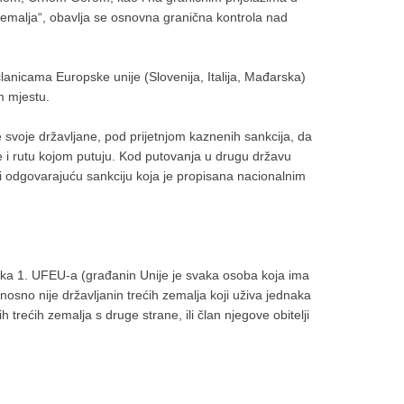
zemalja“, obavlja se osnovna granična kontrola nad
anicama Europske unije (Slovenija, Italija, Mađarska)
m mjestu.
svoje državljane, pod prijetnjom kaznenih sankcija, da
te i rutu kojom putuju. Kod putovanja u drugu državu
i odgovarajuću sankciju koja je propisana nacionalnim
avka 1. UFEU-a (građanin Unije je svaka osoba koja ima
dnosno nije državljanin trećih zemalja koji uživa jednaka
trećih zemalja s druge strane, ili član njegove obitelji