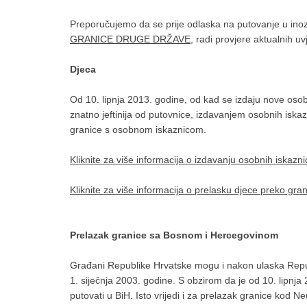
Preporučujemo da se prije odlaska na putovanje u inoz
GRANICE DRUGE DRŽAVE
, radi provjere aktualnih u
Djeca
Od 10. lipnja 2013. godine, od kad se izdaju nove osob
znatno jeftinija od putovnice, izdavanjem osobnih iskaz
granice s osobnom iskaznicom.
Kliknite za više informacija o izdavanju osobnih iskazni
Kliknite za više informacija o prelasku djece preko gra
Prelazak granice sa Bosnom i Hercegovinom
Građani Republike Hrvatske mogu i nakon ulaska Repu
1. siječnja 2003. godine. S obzirom da je od 10. lipnj
putovati u BiH. Isto vrijedi i za prelazak granice kod 