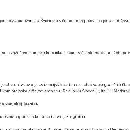
dine za putovanje u Švicarsku više ne treba putovnica jer u tu državu,
o s važećom biometrijskom iskaznicom. Više informacija možete pronać
e obveza izdavanja evidencijskih kartona za otiskivanje graničnih štam
prilikom prelaska državne granice u Republiku Sloveniju, Italiju i Mađa
na vanjskoj granici.
 ukinuta granična kontrola na vanjskoj granici.
a (znači na vanjskoj granici): Republikom Srbijom, Bosnom i Hercegov