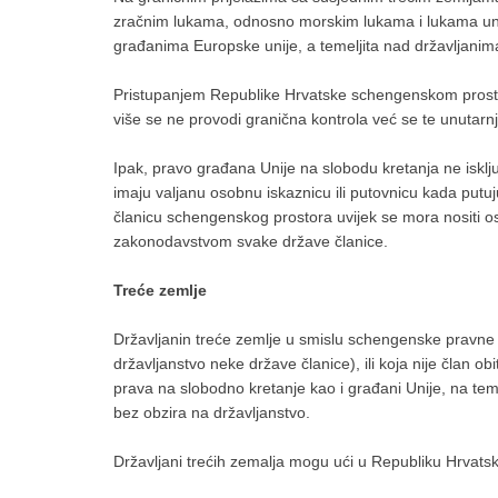
zračnim lukama, odnosno morskim lukama i lukama unuta
građanima Europske unije, a temeljita nad državljanima 
Pristupanjem Republike Hrvatske schengenskom prostoru
više se ne provodi granična kontrola već se te unutarnj
Ipak, pravo građana Unije na slobodu kretanja ne iskl
imaju valjanu osobnu iskaznicu ili putovnicu kada putu
članicu schengenskog prostora uvijek se mora nositi os
zakonodavstvom svake države članice.
Treće zemlje
Državljanin treće zemlje u smislu schengenske pravne 
državljanstvo neke države članice), ili koja nije član o
prava na slobodno kretanje kao i građani Unije, na temel
bez obzira na državljanstvo.
Državljani trećih zemalja mogu ući u Republiku Hrvat