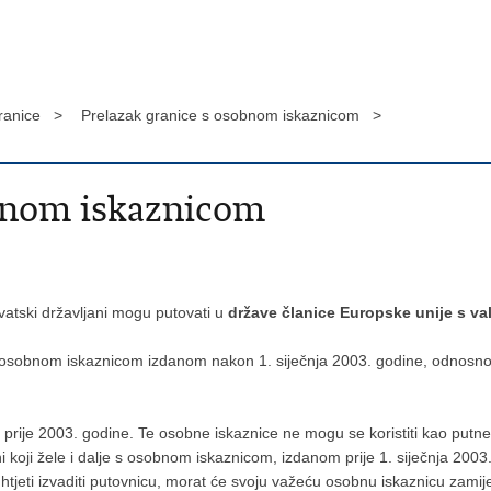
granice >
Prelazak granice s osobnom iskaznicom >
obnom iskaznicom
atski državljani mogu putovati u
države članice Europske unije s v
s osobnom iskaznicom izdanom nakon 1. siječnja 2003. godine, odnosno
ih prije 2003. godine. Te osobne iskaznice ne mogu se koristiti kao putn
ji žele i dalje s osobnom iskaznicom, izdanom prije 1. siječnja 2003.,
 htjeti izvaditi putovnicu, morat će svoju važeću osobnu iskaznicu zami