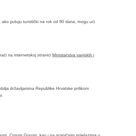
 ako putuju turistički na rok od 90 dana, mogu ući
i na internetskoj stranici
Ministarstva vanjskih i
bilja državljanima Republike Hrvatske prilikom
rsku.
inom, Crnom Gorom, kao i na graničnim prijelazima u