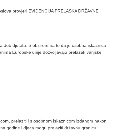
slova provjeri
EVIDENCIJA PRELASKA DRŽAVNE
na dob djeteta. S obzirom na to da je osobna iskaznica
ljanima Europske unije dozvoljavaju prelazak vanjske
com, prelaziti i s osobnom iskaznicom izdanom nakon
na godine i djeca mogu prelaziti državnu granicu i