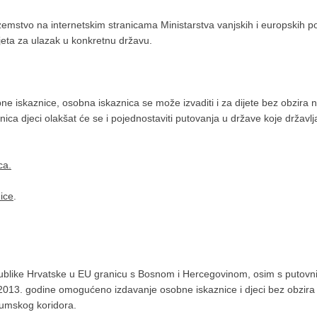
emstvo na internetskim stranicama Ministarstva vanjskih i europskih po
vjeta za ulazak u konkretnu državu.
ne iskaznice, osobna iskaznica se može izvaditi i za dijete bez obzira 
nica djeci olakšat će se i pojednostaviti putovanja u države koje držav
ca.
nice
.
blike Hrvatske u EU granicu s Bosnom i Hercegovinom, osim s putovni
a 2013. godine omogućeno izdavanje osobne iskaznice i djeci bez obzira 
Neumskog koridora.