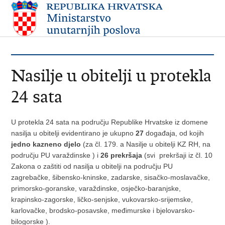
Nasilje u obitelji u protekla
24 sata
U protekla 24 sata na području Republike Hrvatske iz domene
nasilja u obitelji evidentirano je ukupno
27
događaja, od kojih
jedno kazneno djelo
(za čl. 179. a Nasilje u obitelji KZ RH, na
području PU varaždinske ) i
26 prekršaja
(svi prekršaji iz čl. 10
Zakona o zaštiti od nasilja u obitelji na području PU
zagrebačke, šibensko-kninske, zadarske, sisačko-moslavačke,
primorsko-goranske, varaždinske, osječko-baranjske,
krapinsko-zagorske, ličko-senjske, vukovarsko-srijemske,
karlovačke, brodsko-posavske, međimurske i bjelovarsko-
bilogorske ).