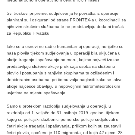
Međunarodnom operativnom centru ICC Piraeus.
Svi troškovi pripreme, sudjelovanja te povratka iz operacije
planirani su i osigurani od strane FRONTEX-a u koordinaciji sa
njihovim stručnim službama te ne predstavljaju dodatni trošak
za Republiku Hrvatsku.
Iako se u osnovi ne radi o humanitarnoj operaciji, nerijetko su
naša plovila tijekom sudjelovanja u operaciji bila uključena u
akcije traganja i spašavanja na moru, kojima najveći izazov
predstavljaju složene akcije prekrcaja osoba na službeno
plovilo i postupanje s ranjivim skupinama te ozlijeđenim i
dehidriranim osobama, pri čemu valja naglasiti kako se takve
akcije najčešće obavljaju u nepovoljnim hidrometeorološkim
uvjetima na mjestu spašavanja.
Samo u proteklom razdoblju sudjelovanja u operaciji, u
razdoblju od 1. veljače do 31. svibnja 2019. godine, tijekom
kojeg su policijski službenici pomorske policije sudjelovali u
četiri akcije traganja i spašavanja, prilikom kojih su zaustavili
četiri plovila, spašeno je 110 migranata, od kojih 42 djece, 28