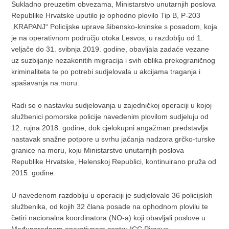
Sukladno preuzetim obvezama, Ministarstvo unutarnjih poslova
Republike Hrvatske uputilo je ophodno plovilo Tip B, P-203
„KRAPANJ“ Policijske uprave šibensko-kninske s posadom, koja
je na operativnom području otoka Lesvos, u razdoblju od 1.
veljače do 31. svibnja 2019. godine, obavljala zadaće vezane
uz suzbijanje nezakonitih migracija i svih oblika prekograničnog
kriminaliteta te po potrebi sudjelovala u akcijama traganja i
spašavanja na moru.
Radi se o nastavku sudjelovanja u zajedničkoj operaciji u kojoj
službenici pomorske policije navedenim plovilom sudjeluju od
12. rujna 2018. godine, dok cjelokupni angažman predstavlja
nastavak snažne potpore u svrhu jačanja nadzora grčko-turske
granice na moru, koju Ministarstvo unutarnjih poslova
Republike Hrvatske, Helenskoj Republici, kontinuirano pruža od
2015. godine.
U navedenom razdoblju u operaciji je sudjelovalo 36 policijskih
službenika, od kojih 32 člana posade na ophodnom plovilu te
četiri nacionalna koordinatora (NO-a) koji obavljali poslove u