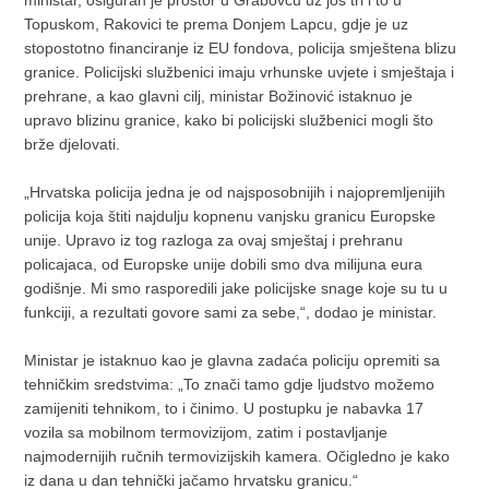
ministar, osiguran je prostor u Grabovcu uz još tri i to u
Topuskom, Rakovici te prema Donjem Lapcu, gdje je uz
stopostotno financiranje iz EU fondova, policija smještena blizu
granice. Policijski službenici imaju vrhunske uvjete i smještaja i
prehrane, a kao glavni cilj, ministar Božinović istaknuo je
upravo blizinu granice, kako bi policijski službenici mogli što
brže djelovati.
„Hrvatska policija jedna je od najsposobnijih i najopremljenijih
policija koja štiti najdulju kopnenu vanjsku granicu Europske
unije. Upravo iz tog razloga za ovaj smještaj i prehranu
policajaca, od Europske unije dobili smo dva milijuna eura
godišnje. Mi smo rasporedili jake policijske snage koje su tu u
funkciji, a rezultati govore sami za sebe,“, dodao je ministar.
Ministar je istaknuo kao je glavna zadaća policiju opremiti sa
tehničkim sredstvima: „To znači tamo gdje ljudstvo možemo
zamijeniti tehnikom, to i činimo. U postupku je nabavka 17
vozila sa mobilnom termovizijom, zatim i postavljanje
najmodernijih ručnih termovizijskih kamera. Očigledno je kako
iz dana u dan tehnički jačamo hrvatsku granicu.“