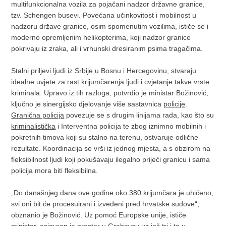
multifunkcionalna vozila za pojačani nadzor državne granice,
tzv. Schengen busevi. Povećana učinkovitost i mobilnost u
nadzoru države granice, osim spomenutim vozilima, ističe se i
moderno opremljenim helikopterima, koji nadzor granice
pokrivaju iz zraka, ali i vrhunski dresiranim psima tragačima.
Stalni priljevi ljudi iz Srbije u Bosnu i Hercegovinu, stvaraju
idealne uvjete za rast krijumčarenja ljudi i cvjetanje takve vrste
kriminala. Upravo iz tih razloga, potvrdio je ministar Božinović,
ključno je sinergijsko djelovanje više sastavnica
policije
.
Granična policija
povezuje se s drugim linijama rada, kao što su
kriminalistička
i Interventna policija te zbog iznimno mobilnih i
pokretnih timova koji su stalno na terenu, ostvaruje odlične
rezultate. Koordinacija se vrši iz jednog mjesta, a s obzirom na
fleksibilnost ljudi koji pokušavaju ilegalno prijeći granicu i sama
policija mora biti fleksibilna.
„Do današnjeg dana ove godine oko 380 krijumčara je uhićeno,
svi oni bit će procesuirani i izvedeni pred hrvatske sudove“,
obznanio je Božinović. Uz pomoć Europske unije, ističe