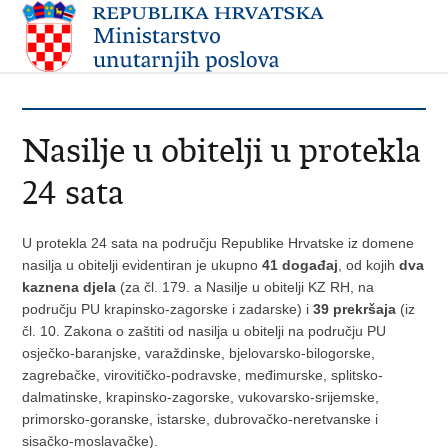
Nasilje u obitelji u protekla
24 sata
U protekla 24 sata na području Republike Hrvatske iz domene
nasilja u obitelji evidentiran je ukupno
41
događaj
, od kojih
dva
kaznena djela
(za čl. 179. a Nasilje u obitelji KZ RH, na
području PU krapinsko-zagorske i zadarske) i
39 prekršaja
(iz
čl. 10. Zakona o zaštiti od nasilja u obitelji na području PU
osječko-baranjske, varaždinske, bjelovarsko-bilogorske,
zagrebačke, virovitičko-podravske, međimurske, splitsko-
dalmatinske, krapinsko-zagorske, vukovarsko-srijemske,
primorsko-goranske, istarske, dubrovačko-neretvanske i
sisačko-moslavačke).