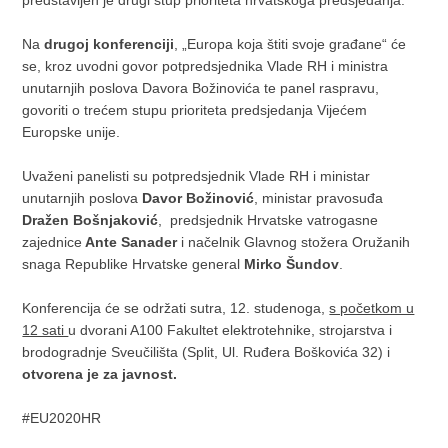
predstavljen je drugi stup prioriteta hrvatskoga predsjedanja.
Na
drugoj konferenciji
, „Europa koja štiti svoje građane“ će
se, kroz uvodni govor potpredsjednika Vlade RH i ministra
unutarnjih poslova Davora Božinovića te panel raspravu,
govoriti o trećem stupu prioriteta predsjedanja Vijećem
Europske unije.
Uvaženi panelisti su potpredsjednik Vlade RH i ministar
unutarnjih poslova
Davor Božinović
, ministar pravosuđa
Dražen Bošnjaković
, predsjednik Hrvatske vatrogasne
zajednice
Ante Sanader
i načelnik Glavnog stožera Oružanih
snaga Republike Hrvatske general
Mirko Šundov
.
Konferencija će se održati sutra, 12. studenoga,
s početkom u
12 sati
u dvorani A100 Fakultet elektrotehnike, strojarstva i
brodogradnje Sveučilišta (Split, Ul. Ruđera Boškovića 32) i
otvorena je za javnost.
#EU2020HR