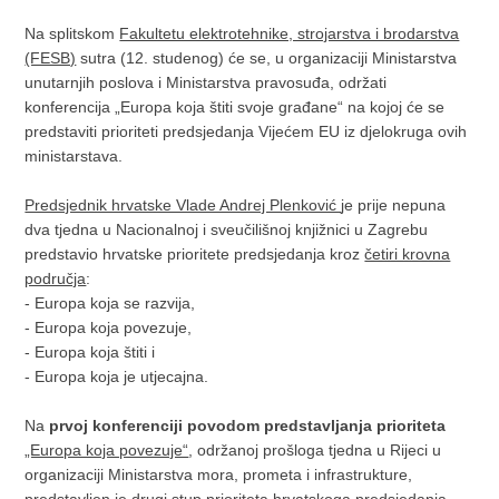
Na splitskom
Fakultetu elektrotehnike, strojarstva i brodarstva
(FESB)
sutra (12. studenog) će se, u organizaciji Ministarstva
unutarnjih poslova i Ministarstva pravosuđa, održati
konferencija „Europa koja štiti svoje građane“ na kojoj će se
predstaviti prioriteti predsjedanja Vijećem EU iz djelokruga ovih
ministarstava.
Predsjednik hrvatske Vlade Andrej Plenković
je prije nepuna
dva tjedna u Nacionalnoj i sveučilišnoj knjižnici u Zagrebu
predstavio hrvatske prioritete predsjedanja kroz
četiri krovna
područja
:
- Europa koja se razvija,
- Europa koja povezuje,
- Europa koja štiti i
- Europa koja je utjecajna.
Na
prvoj konferenciji povodom predstavljanja prioriteta
„Europa koja povezuje“
, održanoj prošloga tjedna u Rijeci u
organizaciji Ministarstva mora, prometa i infrastrukture,