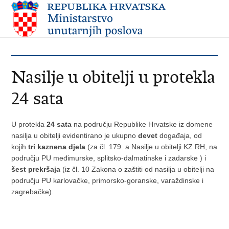
Nasilje u obitelji u protekla
24 sata
U protekla
24 sata
na području Republike Hrvatske iz domene
nasilja u obitelji evidentirano je ukupno
devet
događaja, od
kojih
tri kaznena djela
(za čl. 179. a Nasilje u obitelji KZ RH, na
području PU međimurske, splitsko-dalmatinske i zadarske ) i
šest prekršaja
(iz čl. 10 Zakona o zaštiti od nasilja u obitelji na
području PU karlovačke, primorsko-goranske, varaždinske i
zagrebačke).