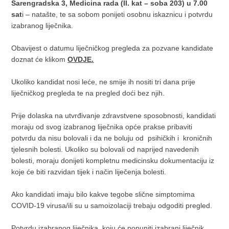
Šarengradska 3, Medicina rada (II. kat – soba 203) u 7.00
sat
i – natašte, te sa sobom ponijeti osobnu iskaznicu i potvrdu
izabranog liječnika.
Obavijest o datumu liječničkog pregleda za pozvane kandidate
doznat će klikom
OVDJE.
Ukoliko kandidat nosi leće, ne smije ih nositi tri dana prije
liječničkog pregleda te na pregled doći bez njih.
Prije dolaska na utvrđivanje zdravstvene sposobnosti, kandidati
moraju od svog izabranog liječnika opće prakse pribaviti
potvrdu da nisu bolovali i da ne boluju od psihičkih i kroničnih
tjelesnih bolesti. Ukoliko su bolovali od naprijed navedenih
bolesti, moraju donijeti kompletnu medicinsku dokumentaciju iz
koje će biti razvidan tijek i način liječenja bolesti.
Ako kandidati imaju bilo kakve tegobe slične simptomima
COVID-19 virusa/ili su u samoizolaciji trebaju odgoditi pregled.
Potvrdu izabranog liječnika, koju će popuniti izabrani liječnik