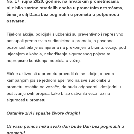
No, 17. rujna 2020. godine, na hrvatskim prometnicama
nije bilo smrtno stradalih osoba u prometnim nesrećama,
čime je cilj Dana bez poginulih u prometu u potpunosti
ostvaren.
Tijekom akcije, policijski službenici su preventivno i represivno
postupali prema svim sudionicima u prometu, a posebna
pozornost bila je usmjerena na prekomjernu brzinu, vožnju pod
utjecajem alkohola, nekorištenje sigurnosnog pojasa te
nepropisno korištenju mobitela u vožnji.
Slične aktivnosti u prometu provodit će se i dalje, a ovom
kampanjom još se jednom apeliralo na sve sudionike u
prometu, osobito na vozače, da budu odgovorni i dosljedni u
poštivanju svih propisa kako bi se ostvarila veća razina
sigurnosti u prometu.
Ostanite živi i spasite živote drugih!
Uz vašu pomoć neka svaki dan bude Dan bez poginulih u
prometu!