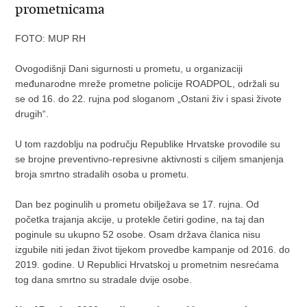
prometnicama
FOTO: MUP RH
Ovogodišnji Dani sigurnosti u prometu, u organizaciji
međunarodne mreže prometne policije ROADPOL, održali su
se od 16. do 22. rujna pod sloganom „Ostani živ i spasi živote
drugih“.
U tom razdoblju na području Republike Hrvatske provodile su
se brojne preventivno-represivne aktivnosti s ciljem smanjenja
broja smrtno stradalih osoba u prometu.
Dan bez poginulih u prometu obilježava se 17. rujna. Od
početka trajanja akcije, u protekle četiri godine, na taj dan
poginule su ukupno 52 osobe. Osam država članica nisu
izgubile niti jedan život tijekom provedbe kampanje od 2016. do
2019. godine. U Republici Hrvatskoj u prometnim nesrećama
tog dana smrtno su stradale dvije osobe.