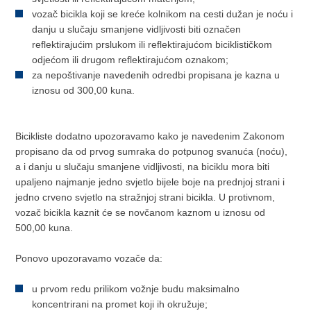
vozač bicikla koji se kreće kolnikom na cesti dužan je noću i
danju u slučaju smanjene vidljivosti biti označen
reflektirajućim prslukom ili reflektirajućom biciklističkom
odjećom ili drugom reflektirajućom oznakom;
za nepoštivanje navedenih odredbi propisana je kazna u
iznosu od 300,00 kuna.
Bicikliste dodatno upozoravamo kako je navedenim Zakonom
propisano da od prvog sumraka do potpunog svanuća (noću),
a i danju u slučaju smanjene vidljivosti, na biciklu mora biti
upaljeno najmanje jedno svjetlo bijele boje na prednjoj strani i
jedno crveno svjetlo na stražnjoj strani bicikla. U protivnom,
vozač bicikla kaznit će se novčanom kaznom u iznosu od
500,00 kuna.
Ponovo upozoravamo vozače da:
u prvom redu prilikom vožnje budu maksimalno
koncentrirani na promet koji ih okružuje;