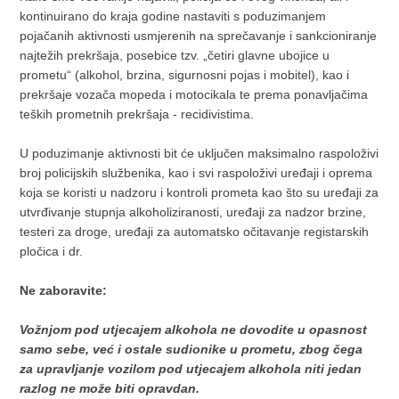
kontinuirano do kraja godine nastaviti s poduzimanjem
pojačanih aktivnosti usmjerenih na sprečavanje i sankcioniranje
najtežih prekršaja, posebice tzv. „četiri glavne ubojice u
prometu“ (alkohol, brzina, sigurnosni pojas i mobitel), kao i
prekršaje vozača mopeda i motocikala te prema ponavljačima
teških prometnih prekršaja - recidivistima.
U poduzimanje aktivnosti bit će uključen maksimalno raspoloživi
broj policijskih službenika, kao i svi raspoloživi uređaji i oprema
koja se koristi u nadzoru i kontroli prometa kao što su uređaji za
utvrđivanje stupnja alkoholiziranosti, uređaji za nadzor brzine,
testeri za droge, uređaji za automatsko očitavanje registarskih
pločica i dr.
Ne zaboravite:
Vožnjom pod utjecajem alkohola ne dovodite u opasnost
samo sebe, već i ostale sudionike u prometu, zbog čega
za upravljanje vozilom pod utjecajem alkohola niti jedan
razlog ne može biti opravdan.