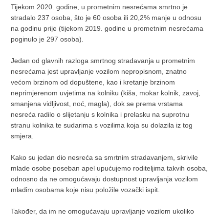
Tijekom 2020. godine, u prometnim nesrećama smrtno je
stradalo 237 osoba, što je 60 osoba ili 20,2% manje u odnosu
na godinu prije (tijekom 2019. godine u prometnim nesrećama
poginulo je 297 osoba).
Jedan od glavnih razloga smrtnog stradavanja u prometnim
nesrećama jest upravljanje vozilom nepropisnom, znatno
većom brzinom od dopuštene, kao i kretanje brzinom
neprimjerenom uvjetima na kolniku (kiša, mokar kolnik, zavoj,
smanjena vidljivost, noć, magla), dok se prema vrstama
nesreća radilo o slijetanju s kolnika i prelasku na suprotnu
stranu kolnika te sudarima s vozilima koja su dolazila iz tog
smjera.
Kako su jedan dio nesreća sa smrtnim stradavanjem, skrivile
mlade osobe poseban apel upućujemo roditeljima takvih osoba,
odnosno da ne omogućavaju dostupnost upravljanja vozilom
mladim osobama koje nisu položile vozački ispit.
Također, da im ne omogućavaju upravljanje vozilom ukoliko