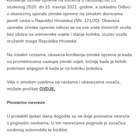
korištenje zimske opreme na vozilima u razdoblju od 15.
studenog 2020. do 15. travnja 2021. godine, a sukladno Odluci
o obaveznoj uporabi zimske opreme na zimskim dionicama
javnih cesta u Republici Hrvatskoj (NN 121/20). Obaveza
uporabe zimske opreme odnosi se na sve vrste motornih vozila
bez obzira na vremenske uvjete i stanje kolnika, izuzev vozila
oružanih snaga Republike Hrvatske.
Na ostalim cestama, obaveza korištenja zimske opreme je kada
na prometnicama nastupe zimski uvjeti, točnije kada je kolnik
prekriven snijegom ili kada je na kolniku poledica.
Više o zimskim uvjetima na cestama i obavezama vozača,
možete pročitati
OVDJE.
Prometne nesreće
U proteklih tjedan dana dogodile su se dvije prometne nesreće
s poginulim osobama. U tim nesrećama poginula je vozačica
osobnog automobila te biciklist.