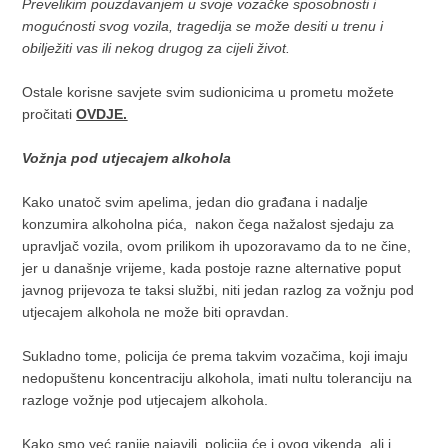
Prevelikim pouzdavanjem u svoje vozačke sposobnosti i
mogućnosti svog vozila, tragedija se može desiti u trenu i
obilježiti vas ili nekog drugog za cijeli život.
Ostale korisne savjete svim sudionicima u prometu možete
pročitati
OVDJE.
Vožnja pod utjecajem alkohola
Kako unatoč svim apelima, jedan dio građana i nadalje
konzumira alkoholna pića, nakon čega nažalost sjedaju za
upravljač vozila, ovom prilikom ih upozoravamo da to ne čine,
jer u današnje vrijeme, kada postoje razne alternative poput
javnog prijevoza te taksi službi, niti jedan razlog za vožnju pod
utjecajem alkohola ne može biti opravdan.
Sukladno tome, policija će prema takvim vozačima, koji imaju
nedopuštenu koncentraciju alkohola, imati nultu toleranciju na
razloge vožnje pod utjecajem alkohola.
Kako smo već ranije najavili, policija će i ovog vikenda, ali i