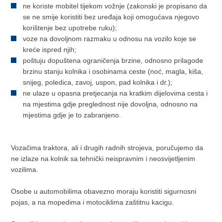
ne koriste mobitel tijekom vožnje (zakonski je propisano da
se ne smije koristiti bez uređaja koji omogućava njegovo
korištenje bez upotrebe ruku);
voze na dovoljnom razmaku u odnosu na vozilo koje se
kreće ispred njih;
poštuju dopuštena ograničenja brzine, odnosno prilagode
brzinu stanju kolnika i osobinama ceste (noć, magla, kiša,
snijeg, poledica, zavoj, uspon, pad kolnika i dr.);
ne ulaze u opasna pretjecanja na kratkim dijelovima cesta i
na mjestima gdje preglednost nije dovoljna, odnosno na
mjestima gdje je to zabranjeno.
Vozačima traktora, ali i drugih radnih strojeva, poručujemo da
ne izlaze na kolnik sa tehnički neispravnim i neosvijetljenim
vozilima.
Osobe u automobilima obavezno moraju koristiti sigurnosni
pojas, a na mopedima i motociklima zaštitnu kacigu.