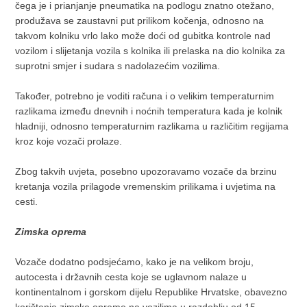
čega je i prianjanje pneumatika na podlogu znatno otežano,
produžava se zaustavni put prilikom kočenja, odnosno na
takvom kolniku vrlo lako može doći od gubitka kontrole nad
vozilom i slijetanja vozila s kolnika ili prelaska na dio kolnika za
suprotni smjer i sudara s nadolazećim vozilima.
Također, potrebno je voditi računa i o velikim temperaturnim
razlikama između dnevnih i noćnih temperatura kada je kolnik
hladniji, odnosno temperaturnim razlikama u različitim regijama
kroz koje vozači prolaze.
Zbog takvih uvjeta, posebno upozoravamo vozače da brzinu
kretanja vozila prilagode vremenskim prilikama i uvjetima na
cesti.
Zimska oprema
Vozače dodatno podsjećamo, kako je na velikom broju,
autocesta i državnih cesta koje se uglavnom nalaze u
kontinentalnom i gorskom dijelu Republike Hrvatske, obavezno