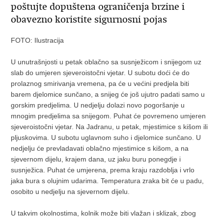
poštujte dopuštena ograničenja brzine i
obavezno koristite sigurnosni pojas
FOTO: Ilustracija
U unutrašnjosti u petak oblačno sa susnježicom i snijegom uz
slab do umjeren sjeveroistočni vjetar. U subotu doći će do
prolaznog smirivanja vremena, pa će u većini predjela biti
barem djelomice sunčano, a snijeg će još ujutro padati samo u
gorskim predjelima. U nedjelju dolazi novo pogoršanje u
mnogim predjelima sa snijegom. Puhat će povremeno umjeren
sjeveroistočni vjetar. Na Jadranu, u petak, mjestimice s kišom ili
pljuskovima. U subotu uglavnom suho i djelomice sunčano. U
nedjelju će prevladavati oblačno mjestimice s kišom, a na
sjevernom dijelu, krajem dana, uz jaku buru ponegdje i
susnježica. Puhat će umjerena, prema kraju razdoblja i vrlo
jaka bura s olujnim udarima. Temperatura zraka bit će u padu,
osobito u nedjelju na sjevernom dijelu.
U takvim okolnostima, kolnik može biti vlažan i sklizak, zbog