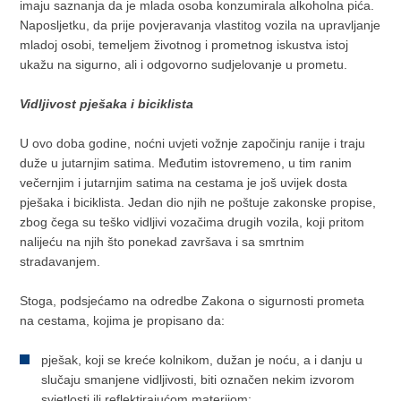
imaju saznanja da je mlada osoba konzumirala alkoholna pića.
Naposljetku, da prije povjeravanja vlastitog vozila na upravljanje
mladoj osobi, temeljem životnog i prometnog iskustva istoj
ukažu na sigurno, ali i odgovorno sudjelovanje u prometu.
Vidljivost pješaka i biciklista
U ovo doba godine, noćni uvjeti vožnje započinju ranije i traju
duže u jutarnjim satima. Međutim istovremeno, u tim ranim
večernjim i jutarnjim satima na cestama je još uvijek dosta
pješaka i biciklista. Jedan dio njih ne poštuje zakonske propise,
zbog čega su teško vidljivi vozačima drugih vozila, koji pritom
nalijeću na njih što ponekad završava i sa smrtnim
stradavanjem.
Stoga, podsjećamo na odredbe Zakona o sigurnosti prometa
na cestama, kojima je propisano da:
pješak, koji se kreće kolnikom, dužan je noću, a i danju u
slučaju smanjene vidljivosti, biti označen nekim izvorom
svjetlosti ili reflektirajućom materijom;