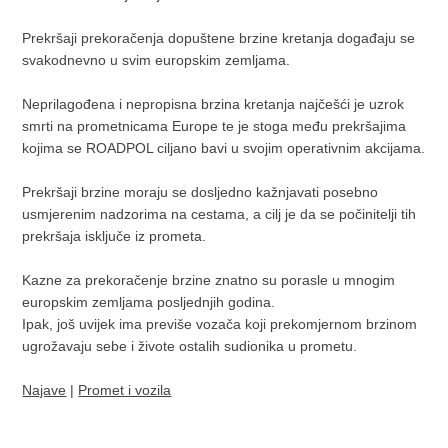
Prekršaji prekoračenja dopuštene brzine kretanja događaju se
svakodnevno u svim europskim zemljama.
Neprilagođena i nepropisna brzina kretanja najčešći je uzrok
smrti na prometnicama Europe te je stoga među prekršajima
kojima se ROADPOL ciljano bavi u svojim operativnim akcijama.
Prekršaji brzine moraju se dosljedno kažnjavati posebno
usmjerenim nadzorima na cestama, a cilj je da se počinitelji tih
prekršaja isključe iz prometa.
Kazne za prekoračenje brzine znatno su porasle u mnogim
europskim zemljama posljednjih godina.
Ipak, još uvijek ima previše vozača koji prekomjernom brzinom
ugrožavaju sebe i živote ostalih sudionika u prometu.
Najave
|
Promet i vozila