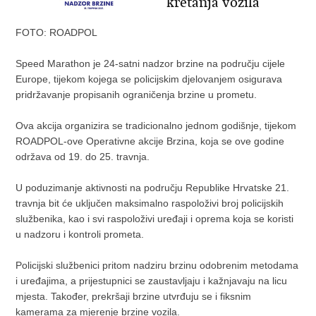
kretanja vozila
FOTO: ROADPOL
Speed Marathon je 24-satni nadzor brzine na području cijele
Europe, tijekom kojega se policijskim djelovanjem osigurava
pridržavanje propisanih ograničenja brzine u prometu.
Ova akcija organizira se tradicionalno jednom godišnje, tijekom
ROADPOL-ove Operativne akcije Brzina, koja se ove godine
održava od 19. do 25. travnja.
U poduzimanje aktivnosti na području Republike Hrvatske 21.
travnja bit će uključen maksimalno raspoloživi broj policijskih
službenika, kao i svi raspoloživi uređaji i oprema koja se koristi
u nadzoru i kontroli prometa.
Policijski službenici pritom nadziru brzinu odobrenim metodama
i uređajima, a prijestupnici se zaustavljaju i kažnjavaju na licu
mjesta. Također, prekršaji brzine utvrđuju se i fiksnim
kamerama za mjerenje brzine vozila.