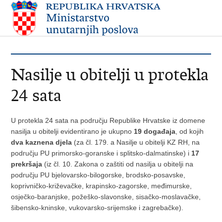
Nasilje u obitelji u protekla
24 sata
U protekla 24 sata na području Republike Hrvatske iz domene
nasilja u obitelji evidentirano je ukupno
19 događaja
, od kojih
dva kaznena djela
(za čl. 179. a Nasilje u obitelji KZ RH, na
području PU primorsko-goranske i splitsko-dalmatinske) i
17
prekršaja
(iz čl. 10. Zakona o zaštiti od nasilja u obitelji na
području PU bjelovarsko-bilogorske, brodsko-posavske,
koprivničko-križevačke, krapinsko-zagorske, međimurske,
osječko-baranjske, požeško-slavonske, sisačko-moslavačke,
šibensko-kninske, vukovarsko-srijemske i zagrebačke).